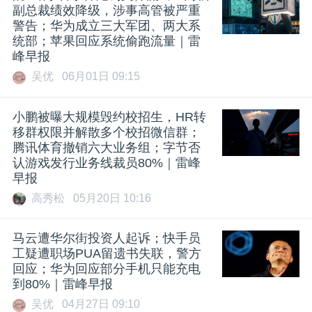
副总裁绩效降级，涉事高管被严重
警告；华为成立三大军团、两大系
统部；苹果回应系统偷跑流量｜雷
峰早报
吴优
06月01日 09:15
小鹏被曝大规模毁约校招生，HR转
移群权限并解散多个校招微信群；
腾讯体育撤销六大业务组；字节否
认游戏发行业务线裁员80%｜雷峰
早报
高秀松
05月20日 10:16
马云遭华尔街投资人起诉；快手员
工疑遭职场PUA留遗书失联，警方
回应；华为回应部分手机只能充电
到80%｜雷峰早报
吴优
04月27日 09:10