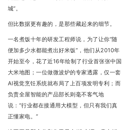
城”。
题
但比数据更有趣的，是那些藏起来的细节。
爱
一名煮饭十年的研发工程师说，为了让你“随
搞
便加多少水都能煮出好米饭”，他们从2010年
开始至今，花了近16年绘制了行业首张张中国
机
大米地图；一位做微波炉的专家透露，仅一套
AI视觉烹饪系统就布局了上百项发明专利；而
负责全屋智能的产品部长则毫不客气地
说：“行业都在接通用大模型，但只有我们真
正懂家电。”