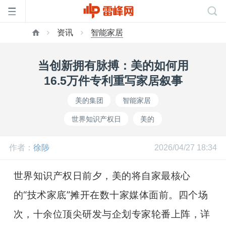
资讯
智能家居
首
当创新拥有脉搏：美的如何用
页
16.5万件专利重写家居叙事
美的集团
智能家居
雷
世界知识产权日
美的
峰
作者：
徐陟
2026/04/27 18:34
网
世界知识产权日前夕，美的将自家最核心
的“技术家底”摊开在数十家媒体面前。四个场
公
次，十余位顶尖研发与企划专家轮番上阵，详