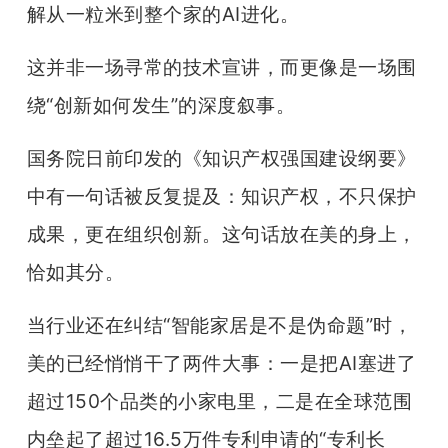
开
解从一粒米到整个家的AI进化。
课
这并非一场寻常的技术宣讲，而更像是一场围
绕“创新如何发生”的深度叙事。
活
国务院日前印发的《知识产权强国建设纲要》
动
中有一句话被反复提及：知识产权，不只保护
成果，更在组织创新。这句话放在美的身上，
中
恰如其分。
心
当行业还在纠结“智能家居是不是伪命题”时，
美的已经悄悄干了两件大事：一是把AI塞进了
GAIR
超过150个品类的小家电里，二是在全球范围
专
内垒起了超过16.5万件专利申请的“专利长