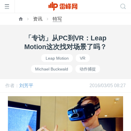
资讯
特写
首
「专访」从PC到VR：Leap
页
Motion这次找对场景了吗？
Leap Motion
VR
雷
Michael Buckwald
动作捕捉
峰
作者：
刘芳平
2016/03/05 08:27
网
公