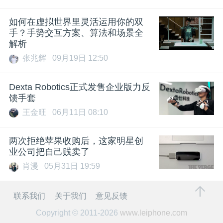
如何在虚拟世界里灵活运用你的双
手？手势交互方案、算法和场景全
解析
张兆辉
09月19日 12:50
Dexta Robotics正式发售企业版力反
馈手套
王金旺
06月11日 08:10
两次拒绝苹果收购后，这家明星创
业公司把自己贱卖了
肖漫
05月31日 19:59
联系我们
关于我们
意见反馈
Copyright © 2011-2026
www.leiphone.com