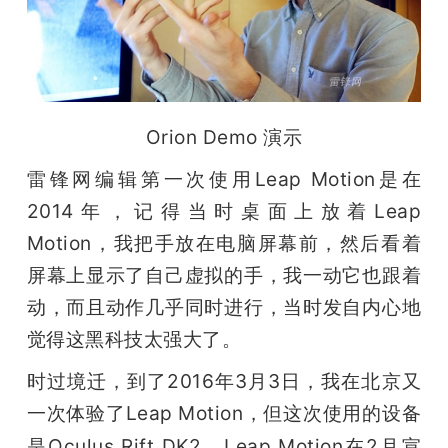
开
课
活
Orion Demo 演示
雷锋网编辑第一次使用Leap Motion是在
动
2014年，记得当时桌面上放着Leap 
Motion，我把手放在电脑屏幕前，然后看着
中
屏幕上显示了自己虚拟的手，我一动它也跟着
心
动，而且动作几乎同时进行，当时发自内心地
觉得这黑科技太强大了。
GAIR
时过境迁，到了2016年3月3日，我在北京又
一次体验了Leap Motion，但这次使用的设备
专
是Oculus Rift DK2。
Leap Motion在2月宣