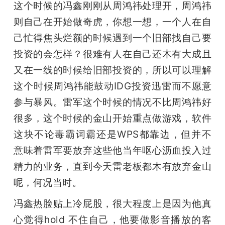
这个时候的冯鑫刚刚从周鸿祎处理开，周鸿祎
则自己在开始做奇虎，你想一想，一个人在自
己忙得焦头烂额的时候遇到一个旧部找自己要
投资的会怎样？很难有人在自己还木有大成且
又在一线的时候给旧部投资的，所以可以理解
这个时候周鸿祎能鼓动IDG投资迅雷而不愿意
参与暴风。雷军这个时候的情况不比周鸿祎好
很多，这个时候的金山开始重点做游戏，软件
这块不论毒霸词霸还是WPS都靠边，但并不
意味着雷军要放弃这些他当年呕心沥血投入过
精力的业务，直到今天雷老板都木有放弃金山
呢，何况当时。
冯鑫热脸贴上冷屁股，很大程度上是因为他真
心觉得hold 不住自己，他要做影音播放的客