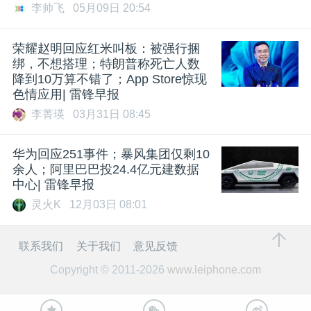
李帅飞
05月09日 20:54
荣耀赵明回应红米叫板：被强行捆
绑，不想搭理；特朗普称死亡人数
降到10万算不错了；App Store惊现
色情应用| 雷锋早报
李菁瑛
03月31日 08:45
华为回应251事件；暴风集团仅剩10
余人；阿里巴巴投24.4亿元建数据
中心| 雷锋早报
灵火K
12月03日 08:01
联系我们
关于我们
意见反馈
Copyright © 2011-2026
www.leiphone.com