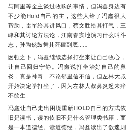
与阿里等金主谈过收购的事情，但冯鑫身边有
不少能Hold自己的主，这些人给了冯鑫很大
帮助，雷军给其讲风口，蔡文胜给其打气，王
峰和其讨论方法论，江南春实地演习什么叫斗
志，孙陶然鼓舞其死磕到底……
困顿之下，冯鑫继续选择打坐来让自己收心，
让自己回归宁静。冯鑫说打坐治好自己的鼻
炎，真是神奇。不论邻里信不信，但左林大叔
开始决定学打坐了，因为左林大叔鼻炎起来痒
不欲生。
冯鑫让自己走出困境重新HOLD自己的方式依
旧是读书，读的依旧不是什么管理类书籍，而
是一本道德经。读道德经，冯鑫读出了欲速则