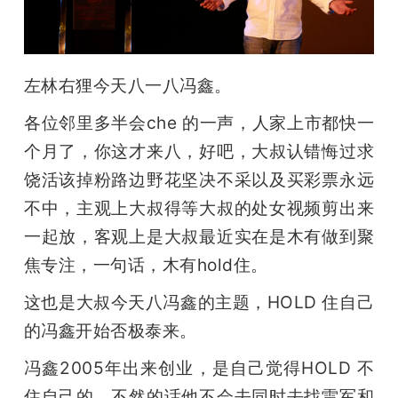
开
课
左林右狸今天八一八冯鑫。
活
各位邻里多半会che 的一声，人家上市都快一
个月了，你这才来八，好吧，大叔认错悔过求
动
饶活该掉粉路边野花坚决不采以及买彩票永远
不中，主观上大叔得等大叔的处女视频剪出来
中
一起放，客观上是大叔最近实在是木有做到聚
焦专注，一句话，木有hold住。
心
这也是大叔今天八冯鑫的主题，HOLD 住自己
GAIR
的冯鑫开始否极泰来。
冯鑫2005年出来创业，是自己觉得HOLD 不
专
住自己的，不然的话他不会去同时去找雷军和