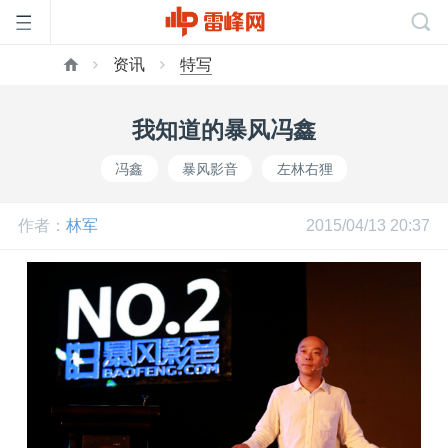
资讯
特写
首
我知道的暴风冯鑫
页
冯鑫
暴风影音
左林右狸
雷
作者：
林军
2015/04/13 20:37
峰
网
公