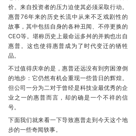
价。来自投资者的压力迫使其必须采取行动。
题
惠普76年来的历史长流中从来不乏戏剧性的
故事，其中包括自身的各种丑闻、不停更换的
爱
CEO等。堪称历史上最命运多舛的并购也出自
惠普。这也使得惠普成为了时代变迁的牺牲
搞
品。
机
不过值得庆幸的是，惠普还远没有到穷困潦倒
的地步：它仍然有机会重现一些昔日的辉煌。
但公司一分为二对于曾经是科技业最优秀的企
业之一的惠普而言，却的确是一个不祥的信
号。
下面我们就来看一下导致惠普走到今天这个地
步的一些奇闻轶事。