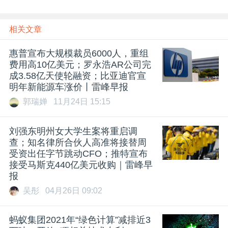
相关文章
惠普宣布大规模裁员6000人，重组
费用高10亿美元；罗永浩AR公司完
成3.58亿天使轮融资；比亚迪官宣
明年新能源车涨价丨雷峰早报
郭瑞婵
11月24日 15:15
刘强东明州女大学生案将重启调
查；知名律所合伙人高准将接替周
受资出任字节跳动CFO；推特宣布
接受马斯克440亿美元收购｜雷峰早
报
吴彤
04月26日 09:02
蚂蚁集团2021年“绿色计算”减排近3