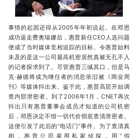
事情的起因还得从2005年年初说起。在邓恩
成功逼走费奥瑞娜后，惠普新任CEO人选问题
便成了当时媒体竞相追踪的目标。令惠普始料
未及的是这一公司最高机密居然真被无孔不入
的记者探求到了。尽管惠普三缄其口，但是马
克·赫德将成为继任者的消息依旧被《商业周
刊》等媒体抖出来。鉴于此，惠普高层开始调
查内部泄密者。到了2006年1月，CNET再次
抖出只有惠普董事会成员才知道的公司机密
后，邓恩决定不惜一切代价彻底查清泄密者。
这便引发了此后的“电话门”事件。为了查清真
相，惠普公司雇用私家侦探，用“假