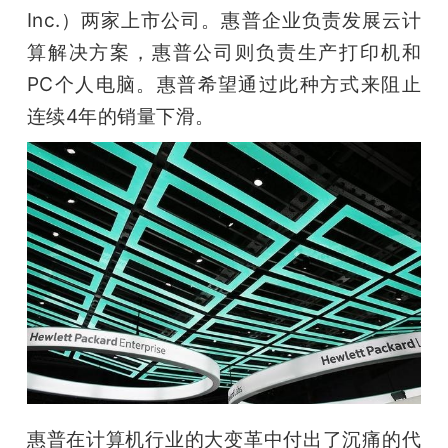
开
Inc.）两家上市公司。惠普企业负责发展云计
算解决方案，惠普公司则负责生产打印机和
课
PC个人电脑。惠普希望通过此种方式来阻止
连续4年的销量下滑。
活
动
中
心
GAIR
专
惠普在计算机行业的大变革中付出了沉痛的代