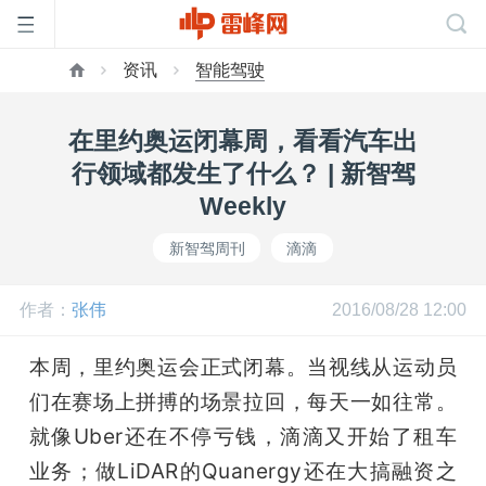
资讯
智能驾驶
首
在里约奥运闭幕周，看看汽车出
页
行领域都发生了什么？ | 新智驾
Weekly
雷
新智驾周刊
滴滴
峰
作者：
张伟
2016/08/28 12:00
网
本周，里约奥运会正式闭幕。当视线从运动员
们在赛场上拼搏的场景拉回，每天一如往常。
公
就像Uber还在不停亏钱，滴滴又开始了租车
业务；做LiDAR的Quanergy还在大搞融资之