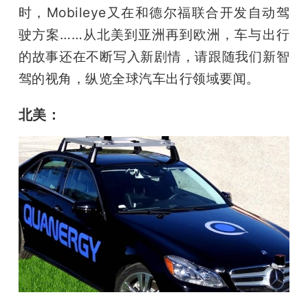
开
时，Mobileye又在和德尔福联合开发自动驾
驶方案……从北美到亚洲再到欧洲，车与出行
课
的故事还在不断写入新剧情，请跟随我们新智
驾的视角，纵览全球汽车出行领域要闻。
活
北美：
动
中
心
GAIR
专