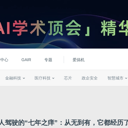
动中心
GAIR
专题
爱搞机
金融科技
医疗科技
芯片
政企安全
智慧城市
人驾驶的“七年之痒”：从无到有，它都经历