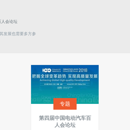
百人会论坛
，其发展也需要多方参
专题
第四届中国电动汽车百
人会论坛