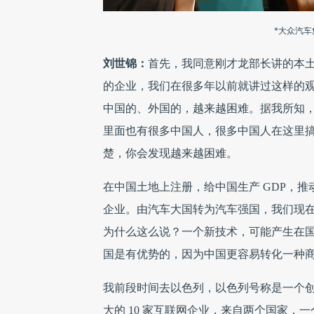
*大众汽车
刘世锦：
首先，我同意刚才龙部长讲的本
的企业，我们在很多年以前就讲过这样的
中国的、外国的，越来越困难。据我所知
里面也有很多中国人，很多中国人在这里
楚，你会发现越来越困难。
在中国土地上注册，给中国生产 GDP，
企业。由汽车大国转为汽车强国，我们现在
为什么这么说？一个新技术，可能产生在
国是有优势的，因为中国更容易转化一种
我前段时间去以色列，以色列号称是一个
大的 10 家互联网企业，来自两个国家