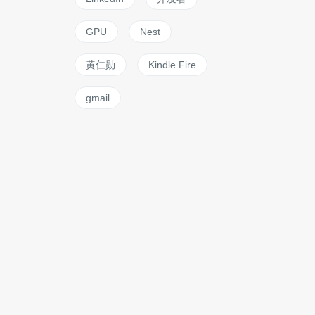
GPU
Nest
黄仁勋
Kindle Fire
gmail