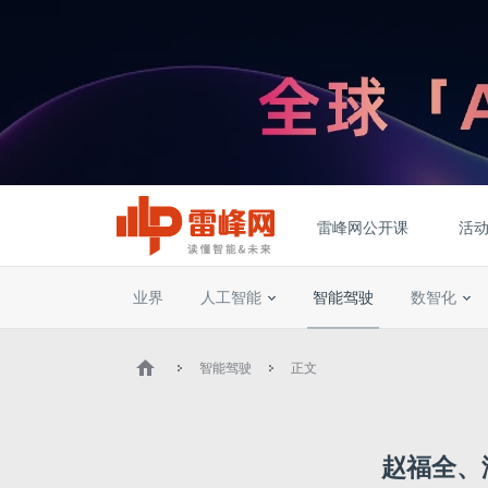
雷峰网公开课
活
业界
人工智能
智能驾驶
数智化
智能驾驶
正文
赵福全、