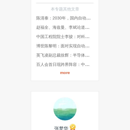
本专题其他文章
陈清泰：2030年，国内自动驾驶汽车保有量将达到8000万辆 | 电动汽车百人会 2019
赵福全、海兹曼、李斌论道：新一轮汽车革命，传统车企与新造车，谁执牛耳？（上篇）
中国工程院院士李骏：对科技的政策倾斜要达到对新能源汽车的倾斜力度 | 电动汽车百人会 2018
博世陈黎明：面对实现自动驾驶的这些挑战，博世准备了哪些关键技术？ | 电动汽车百人会 2018
英飞凌副总裁徐辉：半导体技术如何促进电动汽车的发展？ | 电动汽车百人会 2018
百人会首日现跨界阵容：中央多部委、传统车企、新造车、互联网，他们围绕汽车产业未来聊了什么？| 电动汽车百人会 2018
more
张梦华