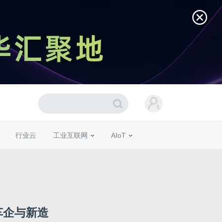
行业云
工业互联网
AIoT
车企与新造