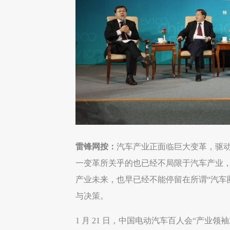
雷锋网按：
汽车产业正面临巨大变革，驱
一变革所关乎的也已经不局限于汽车产业
产业未来，也早已经不能停留在所谓“汽车
与决策。
1 月 21 日，中国电动汽车百人会“产业领