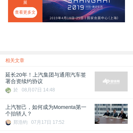
展
查看更多文
章
相关文章
延长20年！上汽集团与通用汽车签
署合资续约协议
於
08月07日 14:48
上汽智己，如何成为Momenta第一
个抬轿人？
郑浩钧
07月17日 17:52