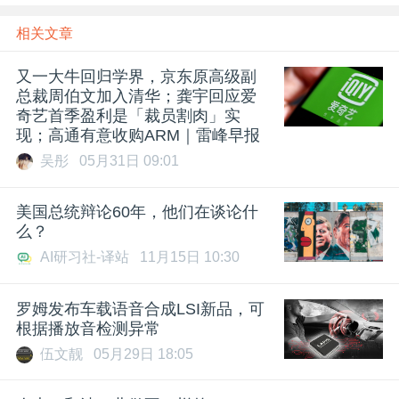
相关文章
​又一大牛回归学界，京东原高级副
总裁周伯文加入清华；龚宇回应爱
奇艺首季盈利是「裁员割肉」实
现；高通有意收购ARM｜雷峰早报
吴彤
05月31日 09:01
美国总统辩论60年，他们在谈论什
么？
AI研习社-译站
11月15日 10:30
罗姆发布车载语音合成LSI新品，可
根据播放音检测异常
伍文靓
05月29日 18:05