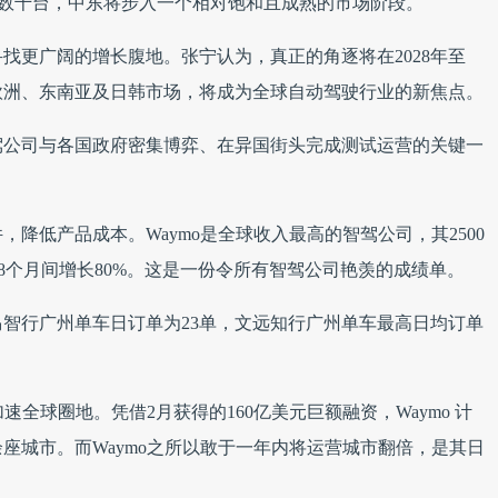
模超过数千台，中东将步入一个相对饱和且成熟的市场阶段。
找更广阔的增长腹地。张宁认为，真正的角逐将在2028年至
的欧洲、东南亚及日韩市场，将成为全球自动驾驶行业的新焦点。
智驾公司与各国政府密集博弈、在异国街头完成测试运营的关键一
降低产品成本。Waymo是全球收入最高的智驾公司，其2500
单量在8个月间增长80%。这是一份令所有智驾公司艳羡的成绩单。
马智行广州单车日订单为23单，文远知行广州单车最高日均订单
速全球圈地。凭借2月获得的160亿美元巨额融资，Waymo 计
座城市。而Waymo之所以敢于一年内将运营城市翻倍，是其日