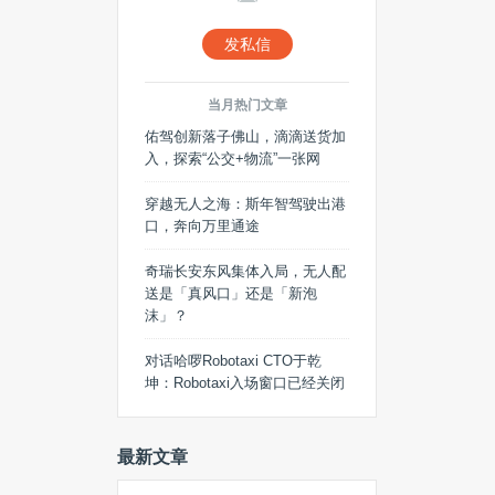
发私信
当月热门文章
佑驾创新落子佛山，滴滴送货加
入，探索“公交+物流”一张网
穿越无人之海：斯年智驾驶出港
口，奔向万里通途
奇瑞长安东风集体入局，无人配
送是「真风口」还是「新泡
沫」？
对话哈啰Robotaxi CTO于乾
坤：Robotaxi入场窗口已经关闭
最新文章