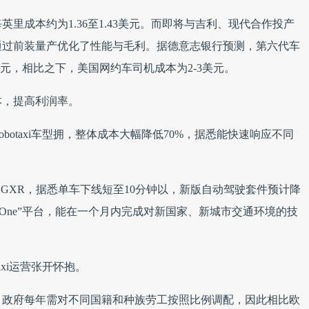
E 每英里成本约为1.36至1.43美元。而即将与吉利、现代合作投产
通过前装量产优化了性能与毛利。据德意志银行预测，第六代车
8美元，相比之下，美国网约车司机成本为2-3美元。
本，提高利润率。
otaxi车型拥，整体成本大幅降低70%，据悉能快速响应不同
xi GXR，据悉单车下线短至10分钟以，新版自动驾驶套件预计降
de One”平台，能在一个月内完成对新国家、新城市交通环境的技
axi运营张开怀抱。
，政府每年需对不同国籍和种族劳工按照比例调配，因此相比欧