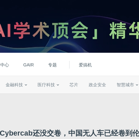
动中心
GAIR
专题
爱搞机
金融科技
医疗科技
芯片
政企安全
智慧城市
Cybercab还没交卷，中国无人车已经卷到