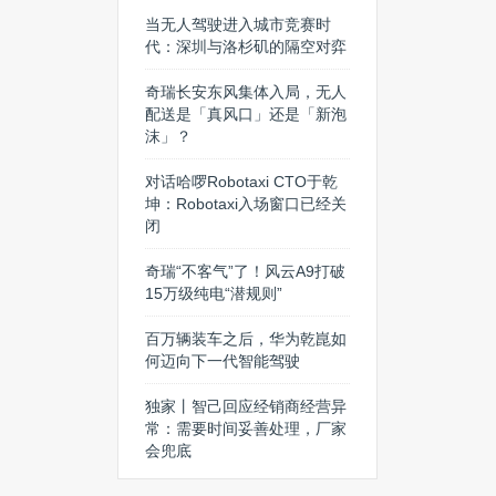
当无人驾驶进入城市竞赛时
代：深圳与洛杉矶的隔空对弈
奇瑞长安东风集体入局，无人
配送是「真风口」还是「新泡
沫」？
对话哈啰Robotaxi CTO于乾
坤：Robotaxi入场窗口已经关
闭
奇瑞“不客气”了！风云A9打破
15万级纯电“潜规则”
百万辆装车之后，华为乾崑如
何迈向下一代智能驾驶
独家丨智己回应经销商经营异
常：需要时间妥善处理，厂家
会兜底