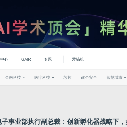
动中心
GAIR
专题
爱搞机
金融科技
医疗科技
芯片
政企安全
智慧城市
电子事业部执行副总裁：创新孵化器战略下，