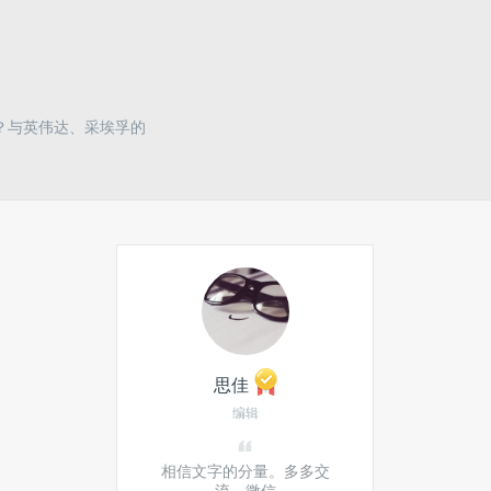
？与英伟达、采埃孚的
思佳
编辑
相信文字的分量。多多交