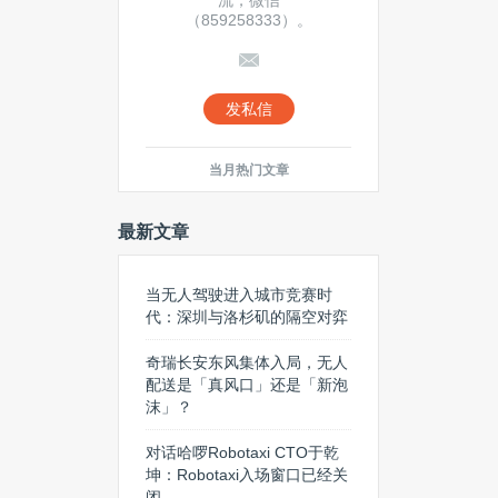
流，微信
（859258333）。
发私信
当月热门文章
最新文章
当无人驾驶进入城市竞赛时
代：深圳与洛杉矶的隔空对弈
奇瑞长安东风集体入局，无人
配送是「真风口」还是「新泡
沫」？
对话哈啰Robotaxi CTO于乾
坤：Robotaxi入场窗口已经关
闭