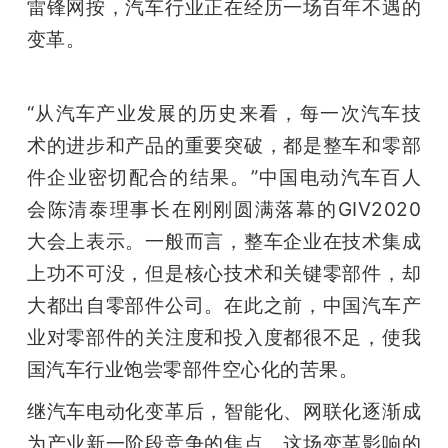
开
雷锋网按，汽车行业正在经历一场百年不遇的
变革。
课
“从汽车产业发展的历史来看，每一次汽车技
活
术的进步和产品的重要突破，都是整车和零部
件企业密切配合的结果。”中国电动汽车百人
动
会陈清泰理事长在刚刚圆满落幕的GIV2020
大会上表示。一般而言，整车企业在技术集成
中
上功不可没，但是核心技术和关键零部件，却
心
大都出自零部件公司。在此之前，中国汽车产
业对零部件的关注度和投入度都很不足，使我
GAIR
国汽车行业饱尝零部件空心化的苦果。
继汽车电动化变革后，智能化、网联化逐渐成
专
为产业新一阶段竞争的焦点。这场变革影响的