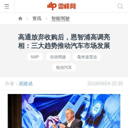
资讯
智能驾驶
首
高通放弃收购后，恩智浦高调亮
页
相：三大趋势推动汽车市场发展
NXP
自动驾驶
毫米波雷达
雷
电动汽车
峰
作者：
易建成
2018/09/04 22:30
网
公