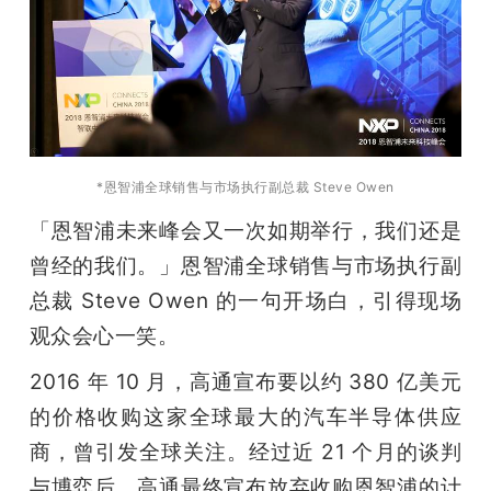
开
课
活
*恩智浦全球销售与市场执行副总裁 Steve Owen
动
「恩智浦未来峰会又一次如期举行，我们还是
曾经的我们。」恩智浦全球销售与市场执行副
中
总裁 Steve Owen 的一句开场白，引得现场
心
观众会心一笑。
2016 年 10 月，高通宣布要以约 380 亿美元
GAIR
的价格收购这家全球最大的汽车半导体供应
商，曾引发全球关注。经过近 21 个月的谈判
专
与博弈后，高通最终宣布放弃收购恩智浦的计