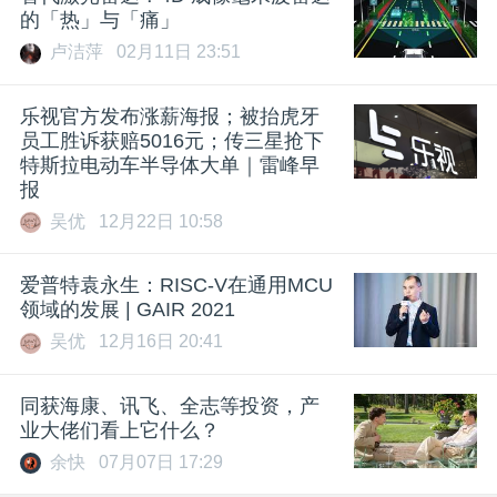
的「热」与「痛」
卢洁萍
02月11日 23:51
乐视官方发布涨薪海报；被抬虎牙
员工胜诉获赔5016元；传三星抢下
特斯拉电动车半导体大单｜雷峰早
报
吴优
12月22日 10:58
爱普特袁永生：RISC-V在通用MCU
领域的发展 | GAIR 2021
吴优
12月16日 20:41
同获海康、讯飞、全志等投资，产
业大佬们看上它什么？
余快
07月07日 17:29