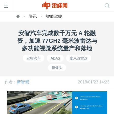
资讯
智能驾驶
首
安智汽车完成数千万元 A 轮融
页
资，加速 77GHz 毫米波雷达与
多功能视觉系统量产和落地
雷
安智汽车
ADAS
毫米波雷达
摄像头
峰
作者：
新智驾
2018/01/23 14:23
网
公