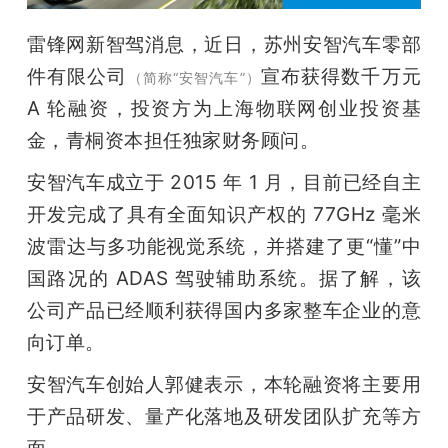
开
雷锋网新智驾消息，近日，苏州安智汽车零部
课
件有限公司
宣布获得数千万元 
（简称“安智汽车”）
A 轮融资，投资方为上海物联网创业投资基
活
金，青桐资本担任独家财务顾问。
安智汽车成立于 2015 年 1 月，目前已经自主
动
开发完成了具有全面知识产权的 77GHz 毫米
中
波雷达与多功能视觉系统，并搭建了更“懂”中
国路况的 ADAS 驾驶辅助系统。据了解，该
心
公司产品已经顺利获得国内多家整车企业的意
向订单。
GAIR
安智汽车创始人郭健表示，本轮融资将主要用
于产品研发、量产化落地及研发团队扩充等方
专