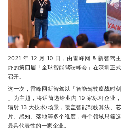
开
课
活
动
2021 年 12 月 10 日，由雷峰网 & 新智驾主
办的第四届「全球智能驾驶峰会」在深圳正式
中
召开。
心
这一次，雷峰网新智驾以「智能驾驶鏖战时刻 
」为主题，将话筒递给业内 19 家标杆企业，
GAIR
辐射 13 大技术/场景，覆盖智能驾驶算法、芯
片、感知、落地等多个维度，每个领域只筛选
专
最具代表性的一家企业。