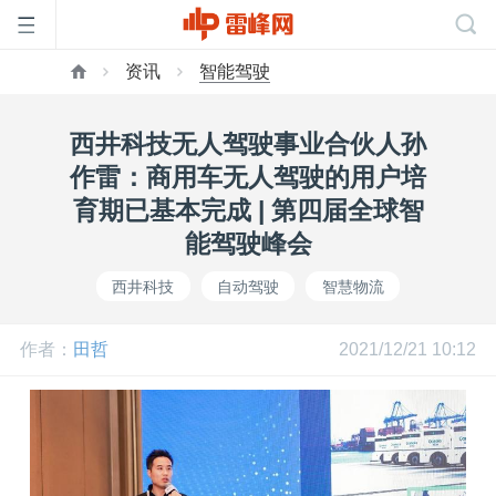
资讯
智能驾驶
首
西井科技无人驾驶事业合伙人孙
页
作雷：商用车无人驾驶的用户培
育期已基本完成 | 第四届全球智
雷
能驾驶峰会
西井科技
自动驾驶
智慧物流
峰
作者：
田哲
2021/12/21 10:12
网
公