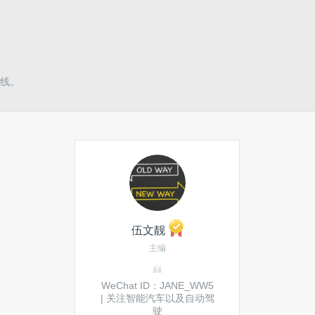
线。
伍文靓
主编
WeChat ID：JANE_WW5
| 关注智能汽车以及自动驾
驶