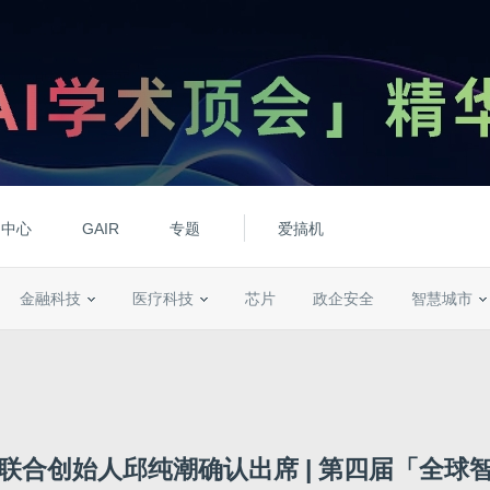
动中心
GAIR
专题
爱搞机
金融科技
医疗科技
芯片
政企安全
智慧城市
联合创始人邱纯潮确认出席 | 第四届「全球