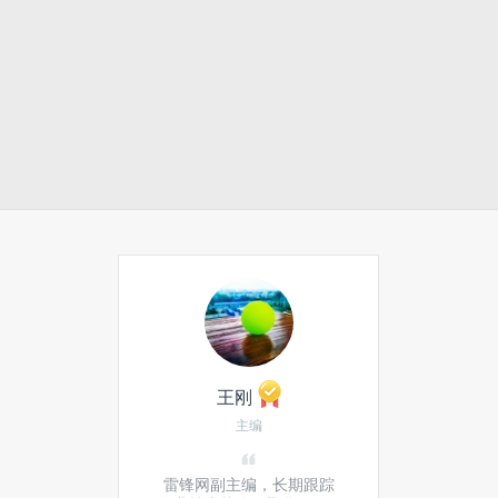
王刚
主编
雷锋网副主编，长期跟踪