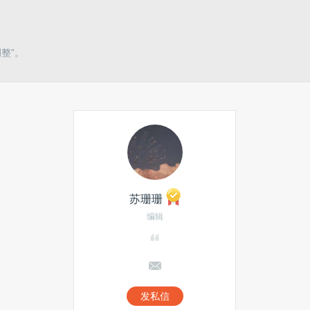
调整”。
苏珊珊
编辑
发私信