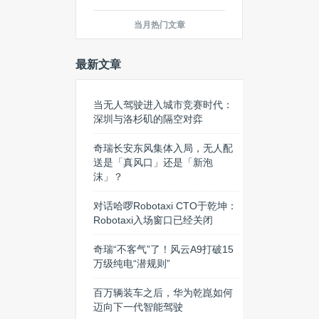
当月热门文章
最新文章
当无人驾驶进入城市竞赛时代：
深圳与洛杉矶的隔空对弈
奇瑞长安东风集体入局，无人配
送是「真风口」还是「新泡
沫」？
对话哈啰Robotaxi CTO于乾坤：
Robotaxi入场窗口已经关闭
奇瑞“不客气”了！风云A9打破15
万级纯电“潜规则”
百万辆装车之后，华为乾崑如何
迈向下一代智能驾驶