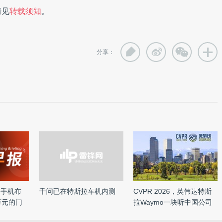
情见
转载须知
。
分享：
国手机布
千问已在特斯拉车机内测
CVPR 2026，英伟达特斯
万元的门
拉Waymo一块听中国公司
讲物理 ...