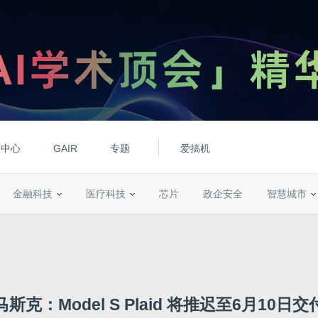
动中心
GAIR
专题
爱搞机
金融科技
医疗科技
芯片
政企安全
智慧城市
马斯克：Model S Plaid 将推迟至6月10日交