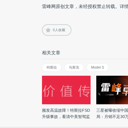
雷峰网原创文章，未经授权禁止转载。详
0
人收藏
相关文章
特斯拉
马斯克
Model S
频发高温故障！特斯拉FSD
三星被曝收缩中
升级事故，看清中美智驾监
局：月销不足30
管 ...
店， ...