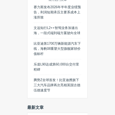
赛力斯发布2026年半年度业绩预
告，利润短期承压主要系成本上
涨所致
文远知行L2++智驾业务加速出
海，一段式端到端方案驶向全球
比亚迪第1700万辆新能源汽车下
线，海豹08重塑大型旗舰家轿价
值标杆
乐道L90达成第60,000台交付里
程碑
腾势Z全球首发！比亚迪携旗下
三大汽车品牌再次亮相英国古德
伍德速度节
最新文章