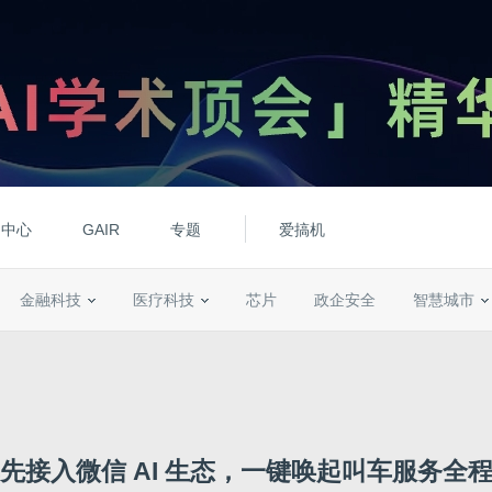
动中心
GAIR
专题
爱搞机
金融科技
医疗科技
芯片
政企安全
智慧城市
先接入微信 AI 生态，一键唤起叫车服务全