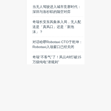
当无人驾驶进入城市竞赛时代：
深圳与洛杉矶的隔空对弈
奇瑞长安东风集体入局，无人配
送是「真风口」还是「新泡
沫」？
对话哈啰Robotaxi CTO于乾坤：
Robotaxi入场窗口已经关闭
奇瑞“不客气”了！风云A9打破15
万级纯电“潜规则”
百万辆装车之后，华为乾崑如何
迈向下一代智能驾驶
独家丨智己回应经销商经营异
常：需要时间妥善处理，厂家会
兜底