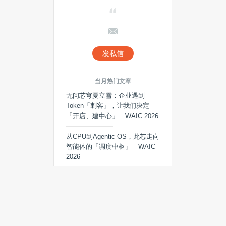
发私信
当月热门文章
无问芯穹夏立雪：企业遇到
Token「刺客」，让我们决定
「开店、建中心」｜WAIC 2026
从CPU到Agentic OS，此芯走向
智能体的「调度中枢」｜WAIC
2026
端侧智能体不再只缺算力，个人
AI还差什么？
摩尔线程为什么提出「三大AI工
厂」？｜WAIC 2026