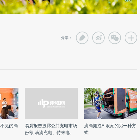
分享：
看不见的滴
易观报告披露公共充电市场
滴滴拥抱AI浪潮的另一种方
份额 滴滴充电、特来电、
式
云 ...