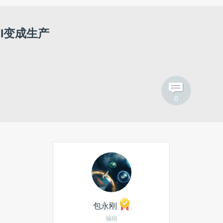
热门搜索
计算机视觉
Google Glass
AI变成生产
微博
产品经理
算法
路由器
雷锋微视点
0
团购
AGENT
骁龙820
信息安全
包永刚
编辑