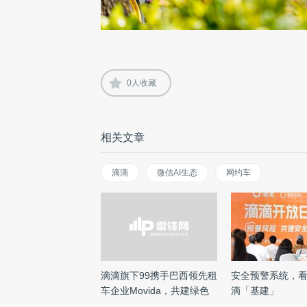
0
人收藏
相关文章
滴滴
微信AI生态
网约车
滴滴旗下99携手巴西领先租
安全预警系统，
车企业Movida，共建绿色
滴「基建」
出 ...