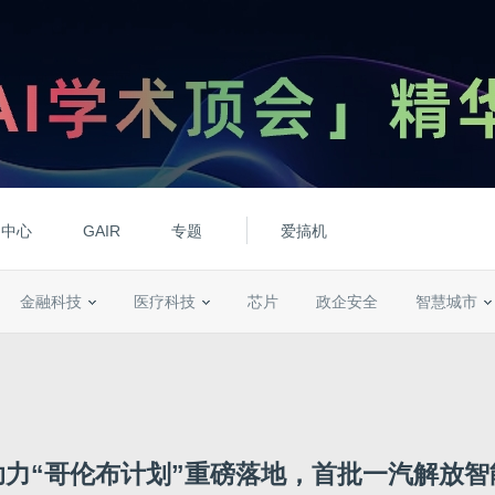
动中心
GAIR
专题
爱搞机
金融科技
医疗科技
芯片
政企安全
智慧城市
助力“哥伦布计划”重磅落地，首批一汽解放智