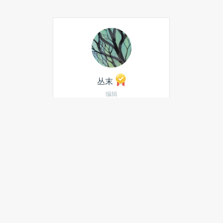
丛末
编辑
发私信
当月热门文章
世界模型迎来「中国引领时
刻」，昆仑万维 Matrix-Game
3.5 要迈向真实世界