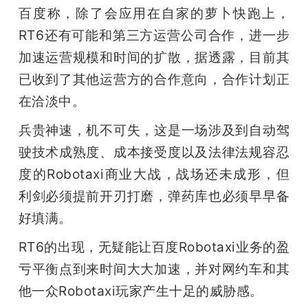
百度称，除了会应用在自家的萝卜快跑上，
RT6还有可能和第三方运营公司合作，进一步
加速运营规模和时间的扩散，据透露，目前其
已收到了其他运营方的合作意向，合作计划正
在洽淡中。
兵贵神速，机不可失，这是一场涉及到自动驾
驶技术成熟度、成本接受度以及法律法规容忍
度的Robotaxi商业大战，战场还未成形，但
利剑必须提前开刃打磨，弹药库也必须早早备
好填满。
RT6的出现，无疑能让百度Robotaxi业务的盈
亏平衡点到来时间大大加速，并对网约车和其
他一众Robotaxi玩家产生十足的威胁感。