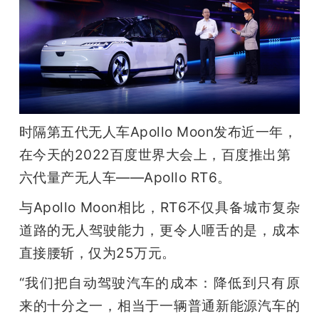
开
课
活
动
时隔第五代无人车Apollo Moon发布近一年，
在今天的2022百度世界大会上，百度推出第
中
六代量产无人车——Apollo RT6。
与Apollo Moon相比，RT6不仅具备城市复杂
心
道路的无人驾驶能力，更令人咂舌的是，成本
直接腰斩，仅为25万元。
GAIR
“我们把自动驾驶汽车的成本：降低到只有原
专
来的十分之一，相当于一辆普通新能源汽车的