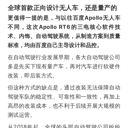
全球首款正向设计无人车，还是量产的
更值得一提的是，与以往百度Apollo无人车
不同，这次Apollo RT6的三电核心软件技
术、内饰、自动驾驶系统，从制造方案到质量
标准，均由百度自己主导设计和品控。
在自动驾驶行业发展早期，各大自动驾驶公司
多是先买下现有量产车，再对汽车进行软硬件
改装，即后装方式。
但这种方式的缺点是，通过改装无法保障自动
驾驶车队的稳定性、可靠性和一致性，再加上
高昂的改装成本，也不利于后续开展大规模的
测试运营。
从2018年起，全球的头部自动驾驶公司纷纷