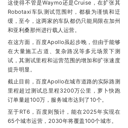
这使得不管是Waymo还是Cruise，在扩张其
Robotaxi车队测试范围时，都极为谨慎和迂
缓，至今，这两家的车队都仍只能局限在加州
和亚利桑那州进行载人运营。
在这方面，百度Apollo虽起步晚，但由于能够
在大量施工占道、复杂路况等多元场景下测
试，其测试里程和运营范围的增加和扩张速度
提升明显。
截止目前，百度Apollo在城市道路的实际路测
里程超过测试总里程3200万公里，萝卜快跑
订单量超100万，服务城市达到了10个。
至于RT6，百度则预计，能在2025年实现在
65个城市运营，2030年将覆盖100个城市。