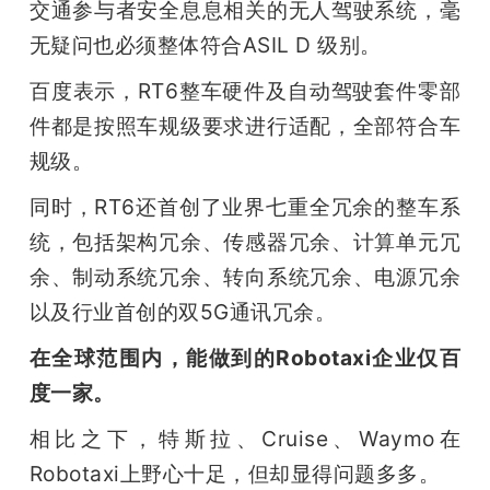
交通参与者安全息息相关的无人驾驶系统，毫
无疑问也必须整体符合ASIL D 级别。
百度表示，RT6整车硬件及自动驾驶套件零部
件都是按照车规级要求进行适配，全部符合车
规级。
同时，RT6还首创了业界七重全冗余的整车系
统，包括架构冗余、传感器冗余、计算单元冗
余、制动系统冗余、转向系统冗余、电源冗余
以及行业首创的双5G通讯冗余。
在全球范围内，能做到的Robotaxi企业仅百
度一家。
相比之下，特斯拉、Cruise、Waymo在
Robotaxi上野心十足，但却显得问题多多。