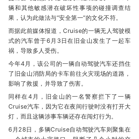
辆和其他敏感潜在破坏性事项的碰撞调查结
果，认为此做法与“安全第一”的文化不符。
而据此前媒体报道，Cruise的一辆无人驾驶模
式的汽车曾于6月3日在旧金山发生了一起车
祸，导致多人受伤。
今年4月，该公司的一辆自动驾驶汽车还挡住
了旧金山消防局的卡车前往火灾现场的道路，
影响了救援，并导致了伤害。
同样在4月，旧金山的一名警察拦下了一辆
Cruise汽车，因为它在夜间行驶时没有打开大
灯，而且这辆涉事车辆还存在闯灯行为。
6月28日，多辆Cruise自动驾驶汽车则聚集在