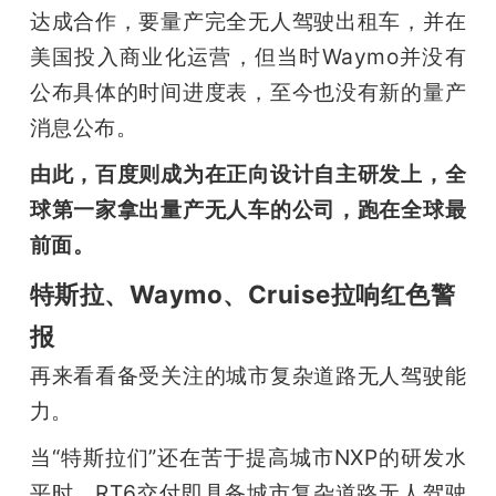
达成合作，要量产完全无人驾驶出租车，并在
美国投入商业化运营，但当时Waymo并没有
公布具体的时间进度表，至今也没有新的量产
消息公布。
由此，百度则成为在正向设计自主研发上，全
球第一家拿出量产无人车的公司，跑在全球最
前面。
特斯拉、Waymo、Cruise拉响红色警
报
再来看看备受关注的城市复杂道路无人驾驶能
力。
当“特斯拉们”还在苦于提高城市NXP的研发水
平时，RT6交付即具备城市复杂道路无人驾驶