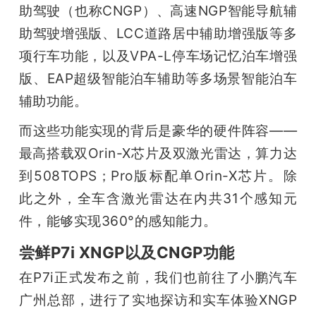
助驾驶（也称CNGP）、高速NGP智能导航辅
题
助驾驶增强版、LCC道路居中辅助增强版等多
项行车功能，以及VPA-L停车场记忆泊车增强
爱
版、EAP超级智能泊车辅助等多场景智能泊车
辅助功能。
搞
而这些功能实现的背后是豪华的硬件阵容——
机
最高搭载双Orin-X芯片及双激光雷达，算力达
到508TOPS；Pro版标配单Orin-X芯片。除
此之外，全车含激光雷达在内共31个感知元
件，能够实现360°的感知能力。
尝鲜P7i XNGP以及CNGP功能
在P7i正式发布之前，我们也前往了小鹏汽车
广州总部，进行了实地探访和实车体验XNGP