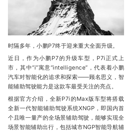
开
课
活
时隔多年，小鹏P7终于迎来重大全面升级。
动
近日，作为小鹏P7的升级车型，P7i正式上
市，其中“i”寓意“intelligence”，代表着小鹏
中
汽车对智能化的追求和探索——顾名思义，智
能辅助驾驶能力是这款车最受关注的亮点。
心
根据官方介绍，全新P7i的Max版车型将搭载
GAIR
全新一代智能辅助驾驶系统XNGP，即国内首
个且唯一量产的全场景辅助驾驶，能够实现全
专
场景智能辅助出行，包括城市NGP智能导航辅