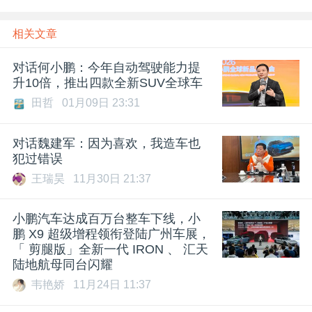
相关文章
对话何小鹏：今年自动驾驶能力提
升10倍，推出四款全新SUV全球车
田哲
01月09日 23:31
对话魏建军：因为喜欢，我造车也
犯过错误
王瑞昊
11月30日 21:37
小鹏汽车达成百万台整车下线，小
鹏 X9 超级增程领衔登陆广州车展，
「 剪腿版」全新一代 IRON 、 汇天
陆地航母同台闪耀
韦艳娇
11月24日 11:37