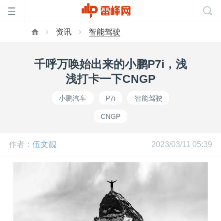
资讯
智能驾驶
首
千呼万唤始出来的小鹏P7i，浅
页
浅打卡一下CNGP
小鹏汽车
P7i
智能驾驶
雷
CNGP
峰
作者：
伍文靓
2023/03/11 05:39
网
公