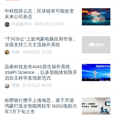
中科院薛云志：区块链有可能改变
未来公司形态
AI金融评论
04月26日 18:42
“千问办公”上架鸿蒙电脑应用市场，
全面支持三大主流操作系统
徐咪
08月06日 11:58
晶泰科技发布AI4S原生操作系统
XtalPi Science ，以多智能体矩阵开
启自主科学发现新范式
周蕾
07月31日 00:50
哈啰骑行携手上海海思，基于开源
鸿蒙打造全智能两轮车 N201电助力
车7月下旬上市