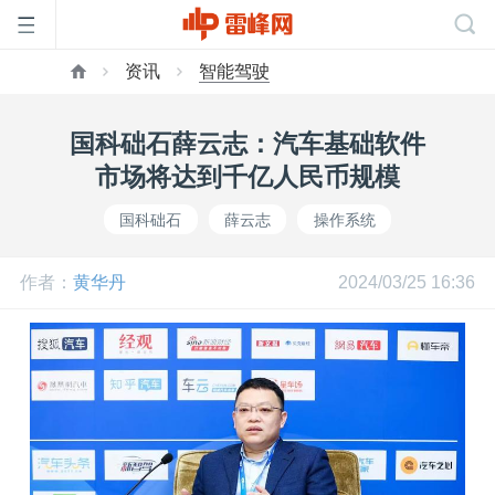
资讯
智能驾驶
首
国科础石薛云志：汽车基础软件
页
市场将达到千亿人民币规模
国科础石
薛云志
操作系统
雷
作者：
黄华丹
2024/03/25 16:36
峰
网
公