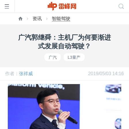
资讯
智能驾驶
首
广汽郭继舜：主机厂为何要渐进
页
式发展自动驾驶？
广汽
L3量产
雷
作者：
张祥威
2019/05/03 14:16
峰
网
公