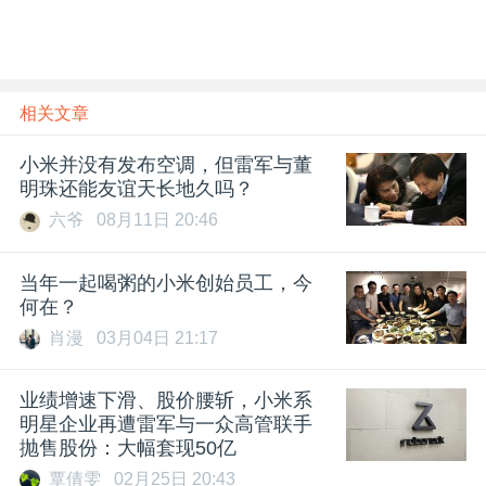
相关文章
小米并没有发布空调，但雷军与董
明珠还能友谊天长地久吗？
六爷
08月11日 20:46
当年一起喝粥的小米创始员工，今
何在？
肖漫
03月04日 21:17
业绩增速下滑、股价腰斩，小米系
明星企业再遭雷军与一众高管联手
抛售股份：大幅套现50亿
覃倩雯
02月25日 20:43