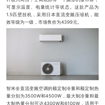
开
可显示温度、电量统计等状态。这款产品为
1.5匹壁挂机，采用日本直流变频压缩机，能
课
效等级为一级，市场售价为4399元。
活
动
中
心
GAIR
智米全直流变频空调的额定制冷量和额定制热
量分别为3500W和4500W，最大制冷量和最
专
大制热量分别可达4300W和6100W，适用于