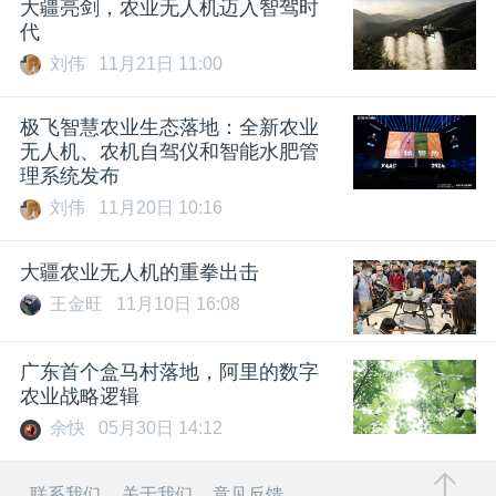
大疆亮剑，农业无人机迈入智驾时
代
刘伟
11月21日 11:00
极飞智慧农业生态落地：全新农业
无人机、农机自驾仪和智能水肥管
理系统发布
刘伟
11月20日 10:16
大疆农业无人机的重拳出击
王金旺
11月10日 16:08
广东首个盒马村落地，阿里的数字
农业战略逻辑
余快
05月30日 14:12
联系我们
关于我们
意见反馈