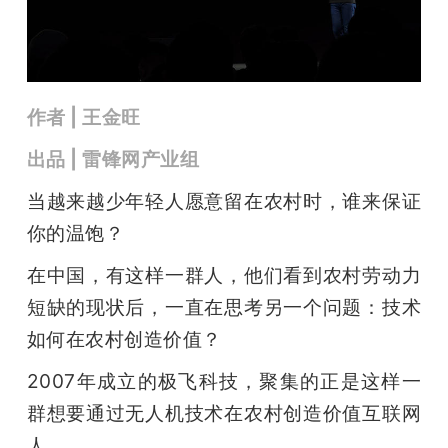
开
课
作者 | 王金旺
活
出品 | 雷锋网产业组
动
当越来越少年轻人愿意留在农村时，谁来保证
你的温饱？
中
在中国，有这样一群人，他们看到农村劳动力
心
短缺的现状后，一直在思考另一个问题：技术
如何在农村创造价值？
GAIR
2007年成立的极飞科技，聚集的正是这样一
群想要通过无人机技术在农村创造价值互联网
专
人。