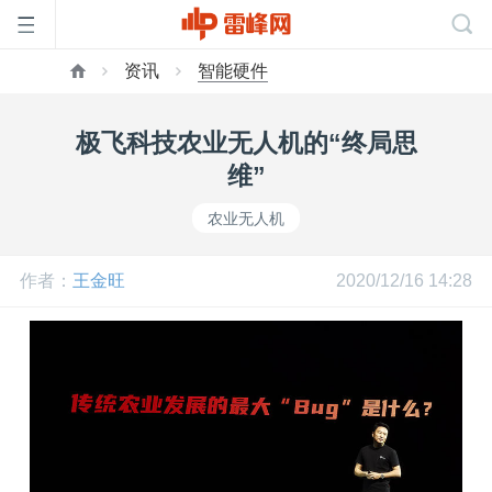
资讯
智能硬件
首
极飞科技农业无人机的“终局思
页
维”
农业无人机
雷
作者：
王金旺
2020/12/16 14:28
峰
网
公