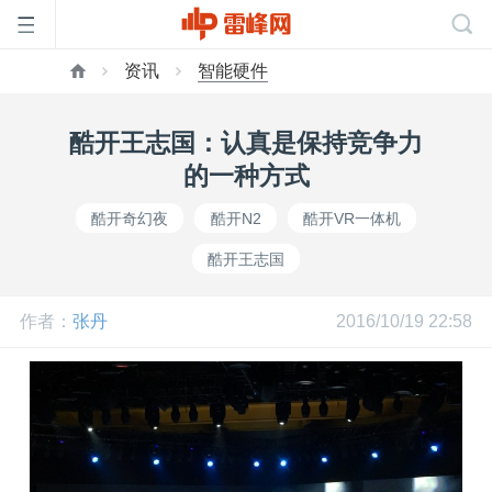
资讯
智能硬件
首
酷开王志国：认真是保持竞争力
页
的一种方式
酷开奇幻夜
酷开N2
酷开VR一体机
雷
酷开王志国
峰
作者：
张丹
2016/10/19 22:58
网
公