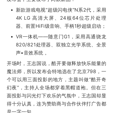
新款游戏电视“超级闪电侠”N系2代，采用
4K LG 高清大屏、24核64位芯片处理
器、前置HiFi级音响、手柄1秒超级启动；
VR一体机——随意门G1，采用高通骁龙
820/821处理器、双独立光学系统、全景
声•音效系统 。
开场时，王志国说，酷开要做释放快乐能量的
魔法师，所以发布会特地选在了北京798，一
个可以用三面投影的地方，主题叫做“酷开奇
幻夜”，主持人全场都穿着黑帽道袍。但在三
面投影与闪光灯下欢乐的气氛中，王志国却显
得十分认真，连为赞助商与合作伙伴打广告都
是一字一句。