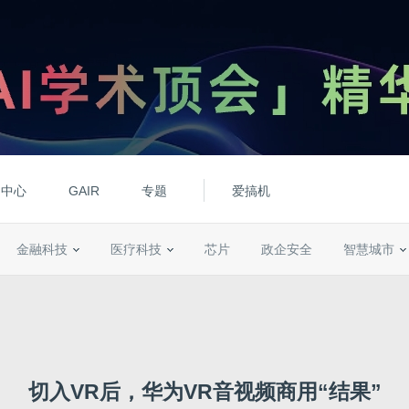
动中心
GAIR
专题
爱搞机
金融科技
医疗科技
芯片
政企安全
智慧城市
切入VR后，华为VR音视频商用“结果”