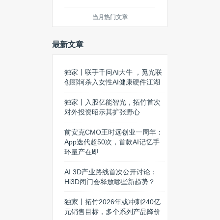
当月热门文章
最新文章
独家丨联手千问AI大牛 ，觅光联
创郦轲杀入女性AI健康硬件江湖
独家丨入股亿能智光，拓竹首次
对外投资昭示其扩张野心
前安克CMO王时远创业一周年：
App迭代超50次，首款AI记忆手
环量产在即
AI 3D产业路线首次公开讨论：
Hi3D闭门会释放哪些新趋势？
独家丨拓竹2026年或冲刺240亿
元销售目标，多个系列产品降价