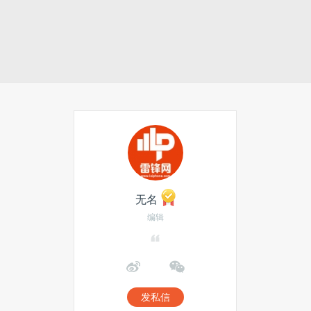
无名
编辑
发私信