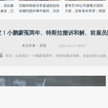
车，首款豪
宗馥莉称效仿李嘉诚把娃哈
爱奇艺VR公司被曝大面积
迪威龙，已
哈搬到国外事件被挖，宗庆
欠薪，业务基本停滞；韩国
...
超 ...
定！小鹏蒙冤两年、特斯拉撤诉和解、前雇员
本文作者：
田哲
2021-04-17 08:07
导语：尘埃落定！小鹏蒙冤两年、特斯拉撤诉和解、前雇员赔礼道歉