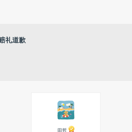
赔礼道歉
田哲