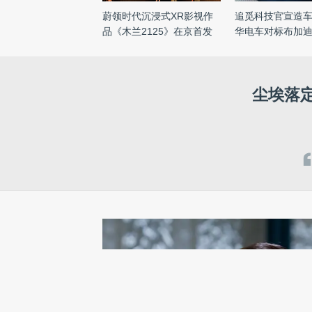
蔚领时代沉浸式XR影视作
追觅科技官宣造
品《木兰2125》在京首发
华电车对标布加
以科 ...
...
尘埃落