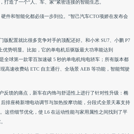
控制汽车，打造了一个“人、车、家”紧密连接的智能生态。
，硬件和智能化都必须一步到位。”智己汽车CTO项娇在发布会
门版配置就比很多竞争对手的顶配还好。和小米 SU7、小鹏 P7
配置上优势明显。比如，它的单电机后驱版最大功率能达到
 4.6 秒，是全球第一款零百加速破 5 秒的单电机纯电轿车；所有版本都
能实现高速收费站 ETC 自主通行、全场景 AEB 等功能，智能驾驶
对用户反馈的痛点，新车在内饰与舒适性上进行了针对性升级：椭
，后排座椅新增电动调节与加热按摩功能，分段式全景天幕支持
99%。这些细节优化，使 L6 在运动性能与家用属性之间找到了平
求。