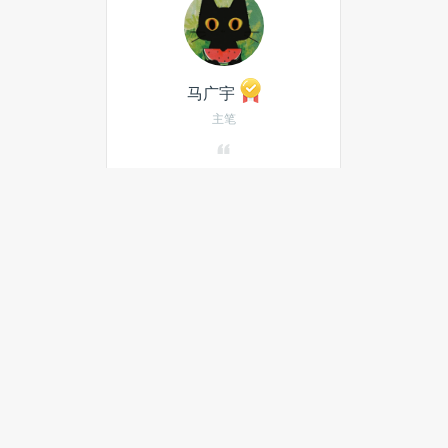
马广宇
主笔
发私信
当月热门文章
最新文章
独家丨联手千问AI大牛 ，觅光联
创郦轲杀入女性AI健康硬件江湖
独家丨入股亿能智光，拓竹首次
对外投资昭示其扩张野心