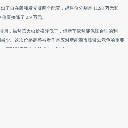
了自在版和发光版两个配置，起售价分别是 11.98 万元和
预售价直接降了 2.9 万元。
访时强调，虽然萤火虫价格降低了，但新车依然能保证合理的利
润减少。这次价格调整被看作是应对新能源市场激烈竞争的重要
量，同时利用已有的技术来控制成本。
11.98 万元的定价是综合考虑了产品利润、市场情况和竞争环境。
消费者对电动车价格的预期也变了，萤火虫的定价就是对市场变
虫虽然价格亲民，但在安全和品质方面没有降低标准，努力在性
配置围绕“信赖、灵动、巧思”来设计，在安全、操控和空间方
，萤火虫虽然是小车，但在安全和性能上不会降低标准，目标是