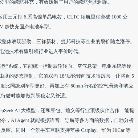
 400 公里的续航补充，有效缓解了用户的续航焦虑问题。
三元锂 6 系高镍单晶电芯，CLTC 续航里程突破 1000 公
0V 超快充固态电池车型。
念股整体表现强劲，三祥新材、捷邦科技等企业的股价随之涨停。
态电池技术有望引领行业进入平价时代。
字底盘”系统，它能统一控制后轮转向、空气悬架、电驱系统等硬
由度的姿态控制。它的双向 18°后轮转向技术很厉害，让将近 5
控灵活度比同级别车型更好。再加上有 60mm 行程的空气悬架和响应
在高速行驶时能够做到既稳定又舒适。
DeepSeek AI 大模型，还和豆包、通义等行业顶级伙伴合作，能提
，AI Agent 就能根据语音、导航等多方面的数据，自动分析
同时，全景手车互联支持苹果 Carplay、华为 HiCar 等