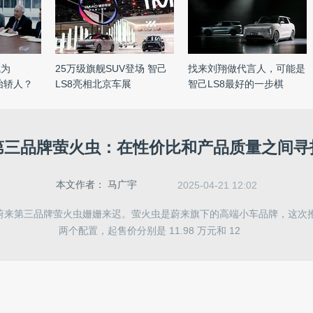
成为
25万级旗舰SUV登场 智己
找来刘翔做代言人，可能是
个抬轿人？
LS8亮相北京车展
智己LS8最好的一步棋
第三品牌萤火虫：在性价比和产品质量之间寻
本文作者：
马广宇
2025-04-21 12:02
9 日蔚来第三品牌萤火虫姗姗来迟。萤火虫是蔚来旗下的高端小车品牌，这
两个配置，起售价分别是 11.98 万元和 12