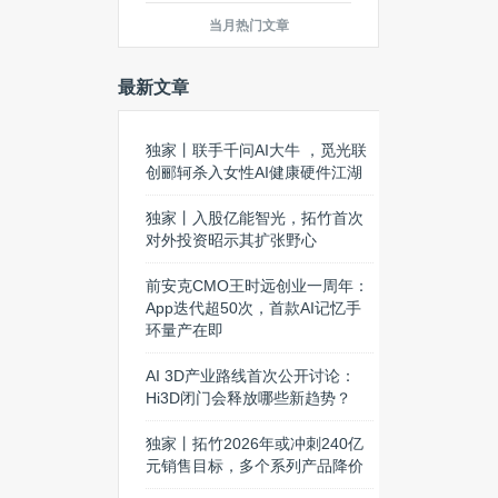
当月热门文章
最新文章
独家丨联手千问AI大牛 ，觅光联
创郦轲杀入女性AI健康硬件江湖
独家丨入股亿能智光，拓竹首次
对外投资昭示其扩张野心
前安克CMO王时远创业一周年：
App迭代超50次，首款AI记忆手
环量产在即
AI 3D产业路线首次公开讨论：
Hi3D闭门会释放哪些新趋势？
独家丨拓竹2026年或冲刺240亿
元销售目标，多个系列产品降价