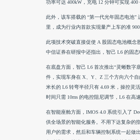
功率可达 400kW，充电 12 分钟可实现
此外，该车搭载的 “第一代光年固态电池” 运用
里，成为行业内首款实现量产上车的准 90
此项技术突破直接促使 A 股固态电池概
中信证券在研报中还指出，智己 L6 的固
在底盘方面，智己 L6 首次推出“灵蜥数
件，实现车身在 X、Y、Z 三个方向六个自
米长的 L6 转弯半径只有 4.69 米，操
时间只需 10ms 的电控阻尼调节，L6 
在智能座舱方面，IMOS 4.0 系统引入了 
供全场景的智能化服务。不用下达复杂的指令
用户的需求，然后和车辆控制系统一起做出反应。