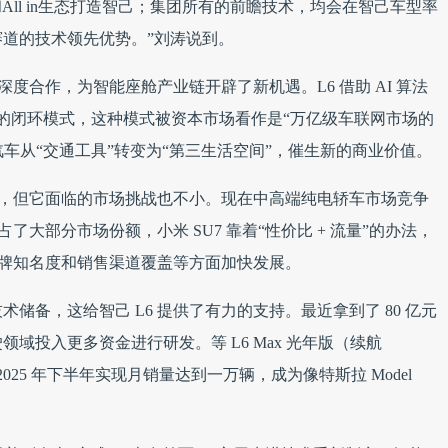
n技术和All in生态打造智己；集团所有的前瞻技术，均会在智己车型率
道的技术领先优势。”刘涛说到。
深度合作，为智能座舱产业链开辟了新机遇。L6 借助 AI 算法
场景”的闭环模式，这种模式被资本市场看作是“万亿级车联网市场的
快汽车从“交通工具”转变为“第三生活空间”，催生新的商业价值。
地方，但它面临的市场挑战也不小。现在中高端纯电轿车市场竞争
型占了大部分市场份额，小米 SU7 靠着“性价比 + 流量”的办法，
品牌知名度和销售渠道覆盖等方面加快发展。
储备，这给智己 L6 提供了有力的支持。最近拿到了 80 亿元
域投入更多资金进行研发。等 L6 Max 光年版（续航
2025 年下半年实现月销量达到一万辆，成为像特斯拉 Model