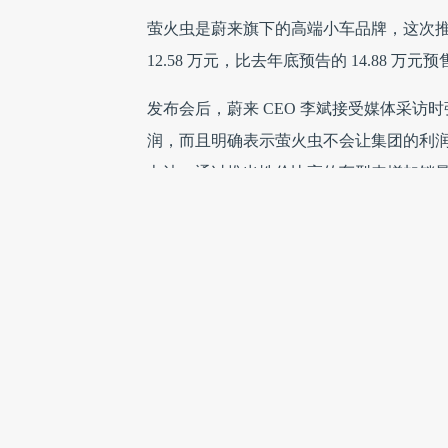
萤火虫是蔚来旗下的高端小车品牌，这次推出
12.58 万元，比去年底预告的 14.88 万元
发布会后，蔚来 CEO 李斌接受媒体采
润，而且明确表示萤火虫不会让集团的利
办法，通过推出性价比高的车型来增加销
Firefly 萤火虫总裁金舸进一步解释说，
过去半年，中国汽车市场价格变化很大，
化的直接回应。在控制成本的同时，萤火
价比和产品质量之间找到平衡。
萤火虫定位为全球高端智能电动小车，核心
面比同级别车型表现更好。李斌特别指出
重新定义高端小车的标准。