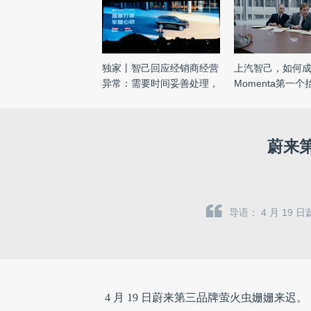
独家丨智己回应经销商经营
上汽智己，如何
异常：需要时间妥善处理，
Momenta第一
...
蔚来
导语： 4 月 1
4 月 19 日蔚来第三品牌萤火虫姗姗来迟。