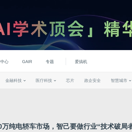
动中心
GAIR
专题
爱搞机
金融科技
医疗科技
芯片
政企安全
智慧城市
20万纯电轿车市场，智己要做行业“技术破局者