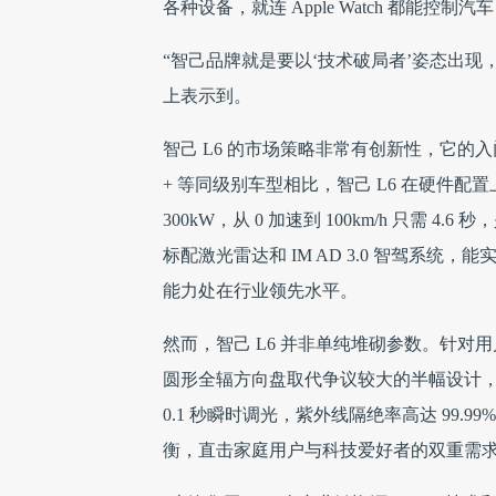
各种设备，就连 Apple Watch 都能
“智己品牌就是要以‘技术破局者’姿态出现
上表示到。
智己 L6 的市场策略非常有创新性，它的入
+ 等同级别车型相比，智己 L6 在硬件
300kW，从 0 加速到 100km/h 只需
标配激光雷达和 IM AD 3.0 智驾系统，
能力处在行业领先水平。
然而，智己 L6 并非单纯堆砌参数。针
圆形全辐方向盘取代争议较大的半幅设计
0.1 秒瞬时调光，紫外线隔绝率高达 99.
衡，直击家庭用户与科技爱好者的双重需