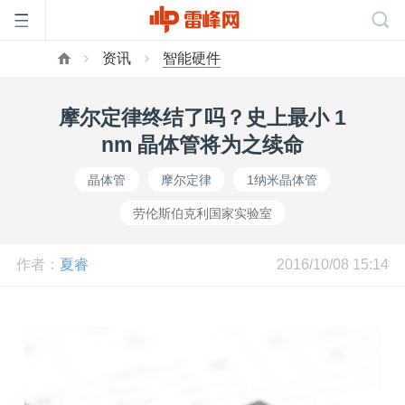
资讯
智能硬件
首
摩尔定律终结了吗？史上最小 1
页
nm 晶体管将为之续命
晶体管
摩尔定律
1纳米晶体管
雷
劳伦斯伯克利国家实验室
峰
作者：
夏睿
2016/10/08 15:14
网
公