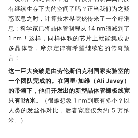
有继续生存下去的空间了吗？正当我们为之疑
题
惑叹息之时，计算技术界突然传来了一个好消
息：科学家已将晶体管制程从 14 nm缩减到了 
爱
1 nm！这样，同样体积的芯片上就能集成更
多晶体管，摩尔定律有希望继续它的传奇预
搞
言！
机
这一巨大突破是由劳伦斯伯克利国家实验室的
一个团队完成的。在阿里·加维（Ali Javey）
的带领下，他们开发出的新型晶体管栅极线宽
只有1纳米。
（很难想象 1 nm到底有多小？以
人类的发丝作对比，后者宽度仅为约 5 万纳
米。）