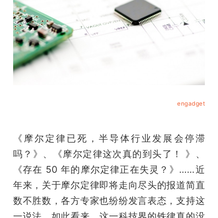
开
课
活
动
engadget
中
《摩尔定律已死，半导体行业发展会停滞
心
吗？》、《摩尔定律这次真的到头了！ 》、
《存在 50 年的摩尔定律正在失灵？》……近
GAIR
年来，关于摩尔定律即将走向尽头的报道简直
数不胜数，各方专家也纷纷发言表态，支持这
专
一说法。如此看来，这一科技界的铁律真的没