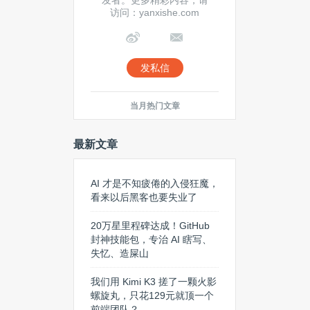
发者。更多精彩内容，请
访问：yanxishe.com
发私信
当月热门文章
最新文章
AI 才是不知疲倦的入侵狂魔，
看来以后黑客也要失业了
20万星里程碑达成！GitHub
封神技能包，专治 AI 瞎写、
失忆、造屎山
我们用 Kimi K3 搓了一颗火影
螺旋丸，只花129元就顶一个
前端团队？