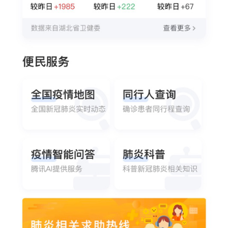
题
爱
搞
机