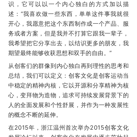
开
识，它可以以一个内心独白的方式加以描
述：“我喜欢做一些东西，单单这件事我就很
课
开心，我愿意把这个东西制作成一个产品、服
务或者方案，但是我并不打算它跟我一辈子，
活
我希望把它分享出去，以结识更多的朋友，我
期望最终能够收获思想和双手的自由。”
动
从创客们的群像到内心独白再到理性的思考和
中
总结，我们可以定义：创客文化是创客运动当
中稳定的精神内核，它以开源和分享精神为核
心
心，变拜物为造物，追求可持续发展背景下的
人的全面发展和个性舒展，并作为一种发展性
GAIR
的概念不断的延伸。
在2015年，浙江温州首次举办2015创客文化
专