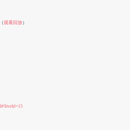
 （
观看回放
）
l#!liveId=15