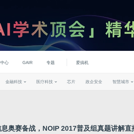
动中心
GAIR
专题
爱搞机
金融科技
医疗科技
芯片
政企安全
智慧城市
 信息奥赛备战，NOIP 2017普及组真题讲解