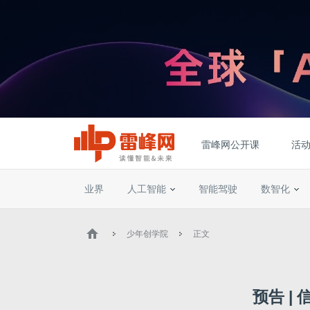
雷峰网公开课
活
业界
人工智能
智能驾驶
数智化
少年创学院
正文
预告 |