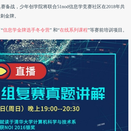
备战，少年创学院将联合51nod信息学竞赛社区在2018年共
冲刺金牌。
“
信息学金牌选手冬令营
” 和“
在线系列课程
”等赛前培训项目。