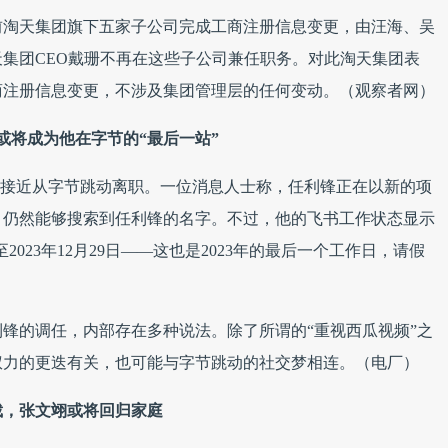
前淘天集团旗下五家子公司完成工商注册信息变更，由汪海、吴
集团CEO戴珊不再在这些子公司兼任职务。对此淘天集团表
商注册信息变更，不涉及集团管理层的任何变动。（观察者网）
或将成为他在字节的“最后一站”
利锋接近从字节跳动离职。一位消息人士称，任利锋正在以新的项
，仍然能够搜索到任利锋的名字。不过，他的飞书工作状态显示
至2023年12月29日——这也是2023年的最后一个工作日，请假
锋的调任，内部存在多种说法。除了所谓的“重视西瓜视频”之
权力的更迭有关，也可能与字节跳动的社交梦相连。（电厂）
裁，张文翊或将回归家庭