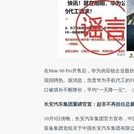
在Mate 60 Pro开售后，华为供应链
现招聘热。据消息，负责华为手机代工的FI
口被填补不断降价，平均“一天降一元”。
长安汽车集团重磅官宣：赵非不再担任总
10月9日傍晚，长安汽车集团官方宣布，
装备集团党组关于中国长安汽车集团有限