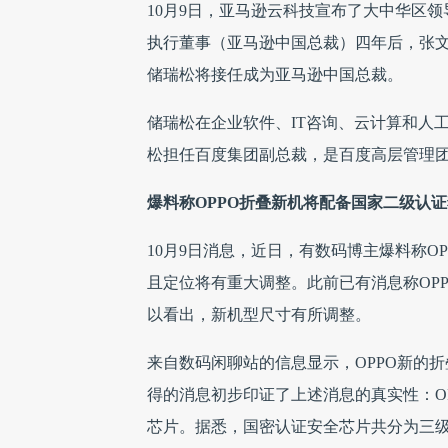
10月9日，亚马逊云科技宣布了大中华区
执行董事（亚马逊中国总裁）四年后，张
储瑞松将接任成为亚马逊中国总裁。
储瑞松在企业软件、IT咨询、云计算和人
松担任百度集团副总裁，是百度高层管理
爆料称OPPO折叠新机将配备国家二级认
10月9日消息，近日，有数码博主爆料称
且定位将有重大调整。此前已有消息称OP
以看出，新机型尺寸有所调整。
来自数码闲聊站的信息显示，OPPO新的
得的消息初步印证了上述消息的真实性：O
芯片。据悉，国密认证安全芯片共分为三级