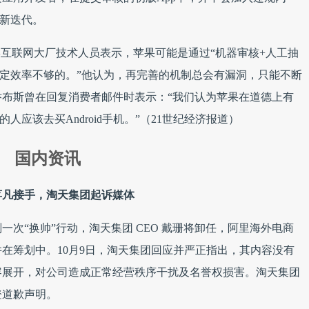
更新迭代。
某互联网大厂技术人员表示，苹果可能是通过“机器审核+人工抽
，肯定效率不够的。”他认为，再完善的机制总会有漏洞，只能不断
布斯曾在回复消费者邮件时表示：“我们认为苹果在道德上有
的人应该去买Android手机。”（21世纪经济报道）
国内资讯
蒋凡接手，淘天集团起诉媒体
次“换帅”行动，淘天集团 CEO 戴珊将卸任，阿里海外电商
在筹划中。10月9日，淘天集团回应并严正指出，其内容没有
容展开，对公司造成正常经营秩序干扰及名誉权损害。淘天集团
登道歉声明。