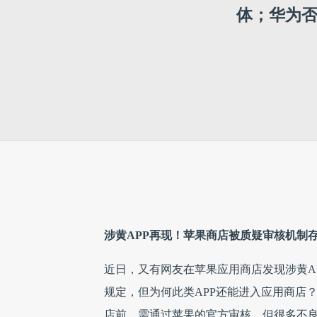
体；华为否
涉黄APP再现！苹果商店被质疑审核机制
近日，又有网友在苹果应用商店发现涉黄A
规定，但为何此类APP还能进入应用商店
店前，需通过苹果的官方审核。但很多不良