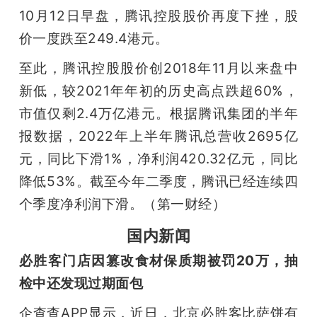
开
10月12日早盘，腾讯控股股价再度下挫，股
价一度跌至249.4港元。
课
至此，腾讯控股股价创2018年11月以来盘中
活
新低，较2021年年初的历史高点跌超60%，
市值仅剩2.4万亿港元。根据腾讯集团的半年
动
报数据，2022年上半年腾讯总营收2695亿
元，同比下滑1%，净利润420.32亿元，同比
中
降低53%。截至今年二季度，腾讯已经连续四
个季度净利润下滑。（第一财经）
心
国内新闻
GAIR
必胜客门店因篡改食材保质期被罚20万，抽
检中还发现过期面包
专
企查查APP显示，近日，北京必胜客比萨饼有