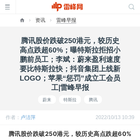
资讯
雷峰早报
首
腾讯股价跌破250港元，较历史
页
高点跌超60%；曝特斯拉拒招小
鹏前员工；李斌：蔚来盈利速度
雷
要比特斯拉快；抖音集团上线新
LOGO；苹果“惩罚”成立工会员
峰
工|雷峰早报
蔚来
特斯拉
腾讯
网
作者：
卢洁萍
2022/10/13 10:39
公
腾讯股价跌破250港元，较历史高点跌超60%