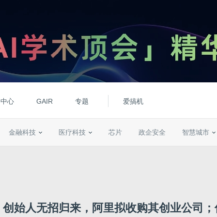
动中心
GAIR
专题
爱搞机
金融科技
医疗科技
芯片
政企安全
智慧城市
！创始人无招归来，阿里拟收购其创业公司；