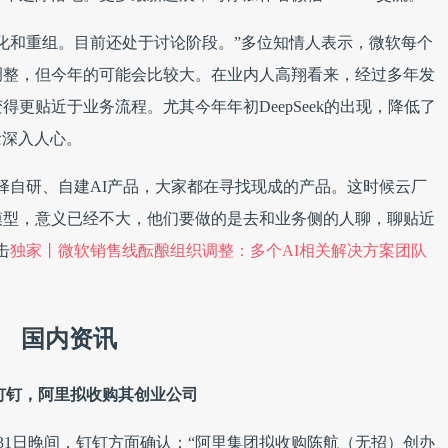
化和重组。目前还处于讨论阶段。”多位知情人表示，微软每个
调整，但今年的可能会比较大。在业内人高翔看来，经过多年发
得更贴近于业务流程。尤其今年年初DeepSeek的出现，降低了
念深入人心。
择自研、自建AI产品，大家都在寻找现成的产品。这时候云厂
大模型，意义已经不大，他们要做的是去和业务侧的人聊，聊贴近
击
独家丨微软销售线酝酿组织调整：多个AI相关解决方案团队
国内资讯
钉钉，阿里拟收购其创业公司
31日晚间，钉钉方面确认：“阿里集团拟收购陈航（无招）创办