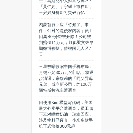
士；马斯克个人财富亏掉2个
「黄仁勋」；宇树上市在即，
王兴兴身价即将突破百亿
鸿蒙智行回应「竹知了」事
件：针对的是侵权内容；员工
因离座9分钟被开除！公司被
判赔偿11万元；疑似梁文锋早
期微博被扒，曾被困无人区7
天
三星被曝收缩中国手机布局：
月销不足30万元的门店，将逐
步清退；宗馥莉的「同父异母
兄弟」成立新公司；约120万
辆特斯拉汽车遭调查
因使用Kimi模型写代码，美国
最大外卖平台遭调查；员工临
下班对嘴喷奶油！瑞幸回应：
涉及物料已废弃；小米多款手
机正式涨价300元起