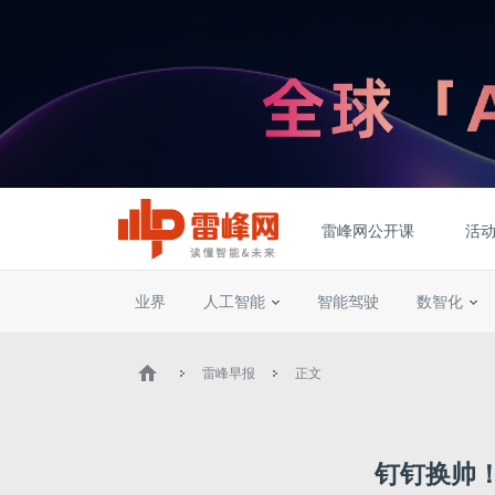
雷峰网公开课
活
业界
人工智能
智能驾驶
数智化
雷峰早报
正文
钉钉换帅