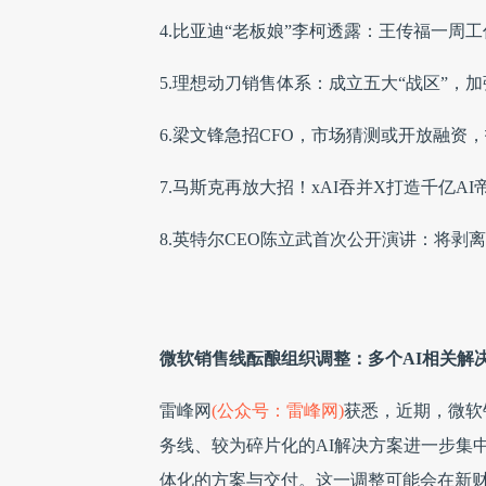
4.比亚迪“老板娘”李柯透露：王传福一周工
5.理想动刀销售体系：成立五大“战区”，
6.梁文锋急招CFO，市场猜测或开放融资
7.马斯克再放大招！xAI吞并X打造千亿AI
8.英特尔CEO陈立武首次公开演讲：将剥
微软销售线酝酿组织调整：多个AI相关解
雷峰网
(公众号：雷峰网)
获悉，近期，微软
务线、较为碎片化的AI解决方案进一步集
体化的方案与交付。这一调整可能会在新