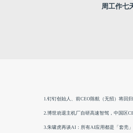
周工作七
1.钉钉创始人、前CEO陈航（无招）将回
2.博世劝退主机厂自研高速智驾，中国区C
3.朱啸虎再谈AI：所有AI应用都是「套