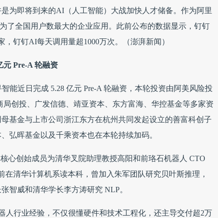
是为即将到来的AI（人工智能）大战加快人才储备。作为阿里
经成为了全国用户数最大的企业应用。此前公布的数据显示，钉钉
家，钉钉AI每天调用量超1000万次。（澎湃新闻）
 Pre-A 轮融资
近日完成 5.28 亿元 Pre-A 轮融资，本轮投资由阿美风险投
（P7）领投，招商局创投、广发信德、靖亚资本、东方富海、华控基金等多家资
创母基金与上市公司浙江东方在杭州共同发起设立的善富科创子
本、弘晖基金以及千乘资本也在本轮持续加码。
年 2 月，核心创始成员为清华叉院助理教授高阳和前珞石机器人 CTO
，此前在清华计算机系读本科，曾加入朱军团队研究贝叶斯推理，
张智威和清华学长李方涛研究 NLP。
机器人行业经验，不仅很懂硬件和技术工程化，还主导交付超2万