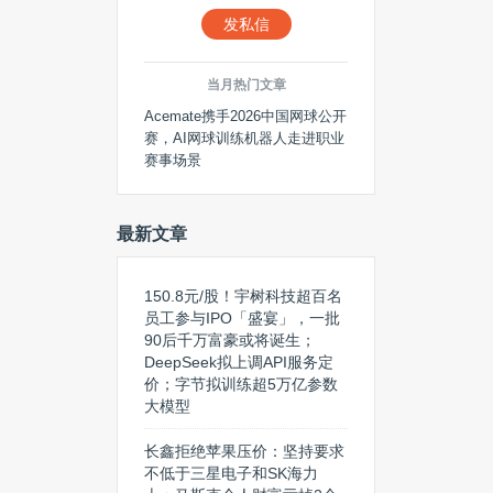
发私信
当月热门文章
Acemate携手2026中国网球公开
赛，AI网球训练机器人走进职业
赛事场景
最新文章
150.8元/股！宇树科技超百名
员工参与IPO「盛宴」，一批
90后千万富豪或将诞生；
DeepSeek拟上调API服务定
价；字节拟训练超5万亿参数
大模型
长鑫拒绝苹果压价：坚持要求
不低于三星电子和SK海力