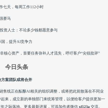
作七天，每周工作112小时
加强赛马
，投资人士：不论多少钱都愿意参与
帝国，提升AI竞争力
离非核心资产，首要任务弥补人才流失，呼吁客户“尖锐批评”
今日头条
决方案团队或将合并
销售线正在酝酿AI相关的组织调整，或将把此前散落在不同业
中起来，成立新的单独部门来统筹管理，以便给客户提供更加一
财年之际落地。更多最新进展，可添加作者微信
xf123a
交流。