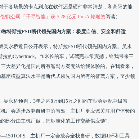
景，对于各场景的卡点到底在软件还是硬件非常清楚，和高阳的能
能公司「千寻智能」获 5.28 亿元 Pre-A 轮融资
阅读）
O称特斯拉FSD断代领先国内方案：极度自信、安全和舒适
总裁吴永桥近日公开表示，特斯拉FSD断代领先国内方案。吴永
的Cybertruck。“6米长的车，试驾完非常震撼，给我带来三
，三大差异化是国内所有智驾方案无法给我体验的。在我看来，
的基座模型算法水平是断代式领先国内所有的智驾方案，至少领
，吴永桥预判，3年之内8万到15万之间的车型会标配中级智
主机厂会逐步放弃自研中阶智驾。主机厂更应该关注用户体验的
的部分由主机厂做，把标准化的工作交给供应链”。
0—150TOPS，主机厂一定会放弃全栈自研，数据闭环和工具