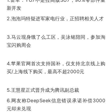
开
新开发
课
2.泡泡玛特疑进军家电行业，正招聘相关人才
活
3.马云现身饿了么工区，吴泳铭陪同，参加淘
宝闪购周会
动
中
4.苹果官网首次支持国补，仅支持北京线上购
买/上海线下购买，最高不超2000元
心
5.王慧星正式晋升成为腾讯副总裁
GAIR
6.网友称DeepSeek信息错误承诺补偿3000
专
元却未兑现