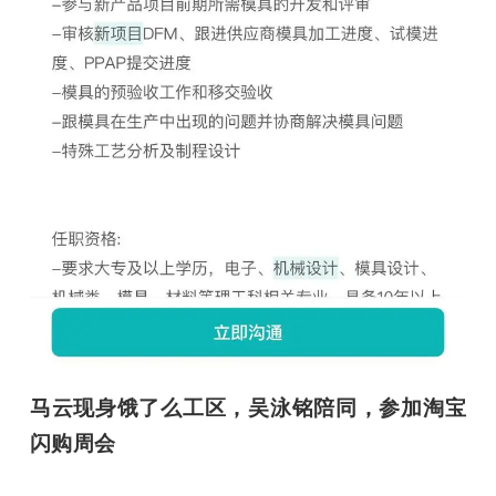
马云现身饿了么工区，吴泳铭陪同，参加淘宝
闪购周会