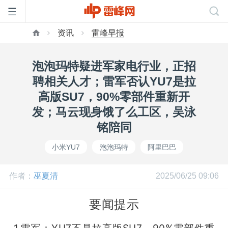
资讯
雷峰早报
首
泡泡玛特疑进军家电行业，正招
页
聘相关人才；雷军否认YU7是拉
高版SU7，90%零部件重新开
雷
发；马云现身饿了么工区，吴泳
铭陪同
峰
小米YU7
泡泡玛特
阿里巴巴
网
作者：
巫夏清
2025/06/25 09:06
公
要闻提示
1.雷军：YU7不是拉高版SU7，90%零部件重