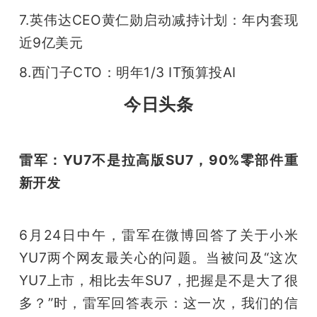
7.英伟达CEO黄仁勋启动减持计划：年内套现
题
近9亿美元
爱
8.西门子CTO：明年1/3 IT预算投AI
今日头条
搞
机
雷军：YU7不是拉高版SU7，90%零部件重
新开发
6月24日中午，雷军在微博回答了关于小米
YU7两个网友最关心的问题。当被问及“这次
YU7上市，相比去年SU7，把握是不是大了很
多？”时，雷军回答表示：这一次，我们的信