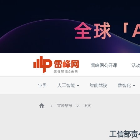
雷峰网公开课
活
业界
人工智能
智能驾驶
数智化
雷峰早报
正文
工信部责