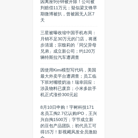
因离座9分钟被开除！公司被
判赔偿11万元；疑似梁文锋早
期微博被扒，曾被困无人区7
天
三星被曝收缩中国手机布局：
月销不足30万元的门店，将逐
步清退；宗馥莉的「同父异母
兄弟」成立新公司；约120万
辆特斯拉汽车遭调查
因使用Kimi模型写代码，美国
最大外卖平台遭调查；员工临
下班对嘴喷奶油！瑞幸回应：
涉及物料已废弃；小米多款手
机正式涨价300元起
8月10日申购！宇树科技171
名员工掏2.7亿认购IPO，王兴
兴自掏1500万；字节成立新
的豆包产品团队；初代员工可
得15万！影视飓风发全员激励