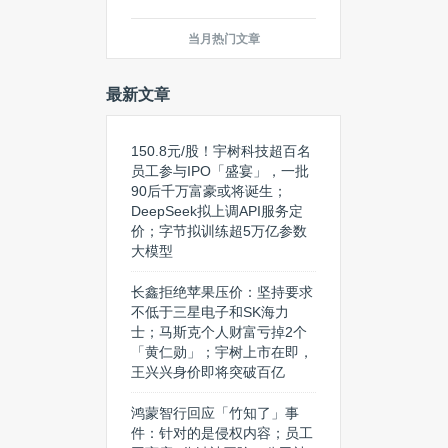
当月热门文章
最新文章
150.8元/股！宇树科技超百名
员工参与IPO「盛宴」，一批
90后千万富豪或将诞生；
DeepSeek拟上调API服务定
价；字节拟训练超5万亿参数
大模型
长鑫拒绝苹果压价：坚持要求
不低于三星电子和SK海力
士；马斯克个人财富亏掉2个
「黄仁勋」；宇树上市在即，
王兴兴身价即将突破百亿
鸿蒙智行回应「竹知了」事
件：针对的是侵权内容；员工