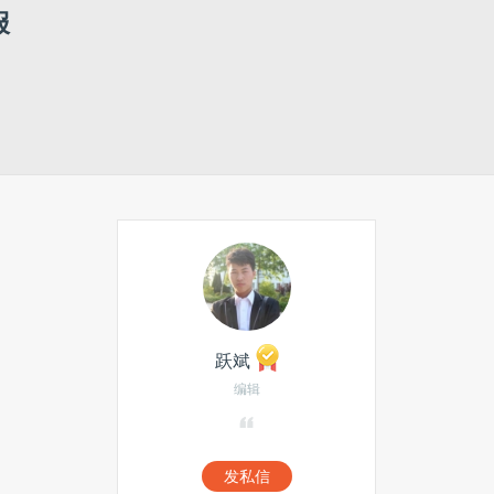
报
跃斌
编辑
发私信