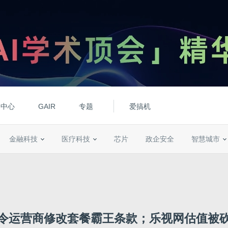
动中心
GAIR
专题
爱搞机
金融科技
医疗科技
芯片
政企安全
智慧城市
令运营商修改套餐霸王条款；乐视网估值被