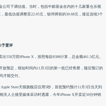
金公司下调估值。当时，包括中邮基金在内的十几家重仓乐视
低估值调整至22.05元，较停牌前的30.68元，接近连续3个
果未予置评
50万部iPhone X，按照每款8388计算，总金额461.3亿元。
网开放预定，很短时间内11月3日的第一批已经售罄，随后预订的
时间才能交付。
le Store天猫旗舰店仅用5秒，首批预约预计11月3日当天到
猫相关人士接受媒体采访时透露，今年iPhone X开卖近50分钟销