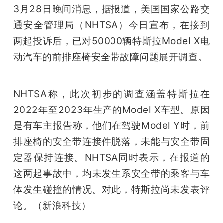
3月28日晚间消息，据报道，美国国家公路交
通安全管理局（NHTSA）今日宣布，在接到
两起投诉后，已对50000辆特斯拉Model X电
动汽车的前排座椅安全带故障问题展开调查。
NHTSA称，此次初步的调查涵盖特斯拉在
2022年至2023年生产的Model X车型。原因
是有车主报告称，他们在驾驶Model Y时，前
排座椅的安全带连接件脱落，未能与安全带固
定器保持连接。NHTSA同时表示，在报道的
这两起事故中，均未发生系安全带的乘客与车
体发生碰撞的情况。对此，特斯拉尚未发表评
论。（新浪科技）