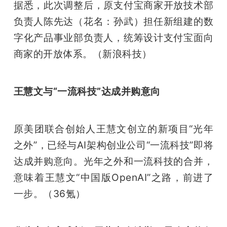
据悉，此次调整后，原支付宝商家开放技术部
负责人陈先达（花名：孙武）担任新组建的数
字化产品事业部负责人，统筹设计支付宝面向
商家的开放体系。（新浪科技）
王慧文与“一流科技”达成并购意向
原美团联合创始人王慧文创立的新项目“光年
之外”，已经与AI架构创业公司“一流科技”即将
达成并购意向。光年之外和一流科技的合并，
意味着王慧文“中国版OpenAI”之路，前进了
一步。（36氪）