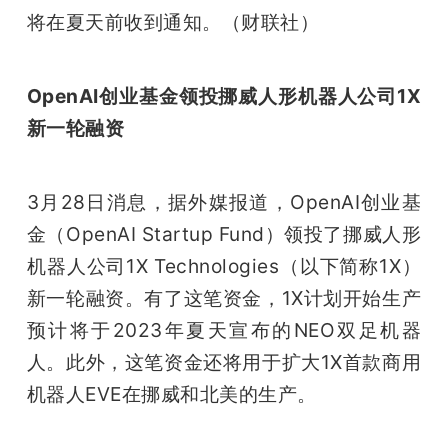
将在夏天前收到通知。（财联社）
OpenAI创业基金领投挪威人形机器人公司1X
新一轮融资
3月28日消息，据外媒报道，OpenAI创业基
金（OpenAI Startup Fund）领投了挪威人形
机器人公司1X Technologies（以下简称1X）
新一轮融资。有了这笔资金，1X计划开始生产
预计将于2023年夏天宣布的NEO双足机器
人。此外，这笔资金还将用于扩大1X首款商用
机器人EVE在挪威和北美的生产。