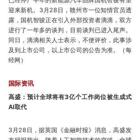
迎来新机。3月28日，赣州市一位知情官员透
露，国机智骏正在引入外部投资者滴滴，双方
进行了一年多的谈判，目前谈判已进入尾声。
同日，滴滴相关人士表示，不便评价，此事涉
及到上市公司，以上市公司的公告为准。（每
经网）
国际资讯
高盛：预计全球将有3亿个工作岗位被生成式
AI取代
3月28日，据英国《金融时报》消息，高盛发
布研报指出，随着人工智能技术的突破，全球