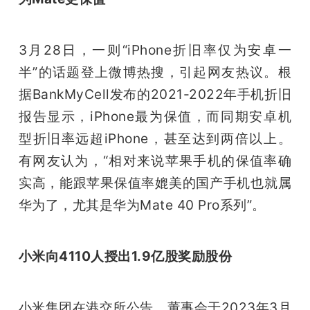
3月28日，一则“iPhone折旧率仅为安卓一
半”的话题登上微博热搜，引起网友热议。根
据BankMyCell发布的2021-2022年手机折旧
报告显示，iPhone最为保值，而同期安卓机
型折旧率远超iPhone，甚至达到两倍以上。
有网友认为，“相对来说苹果手机的保值率确
实高，能跟苹果保值率媲美的国产手机也就属
华为了，尤其是华为Mate 40 Pro系列”。
小米向4110人授出1.9亿股奖励股份
小米集团在港交所公告，董事会于2023年3月