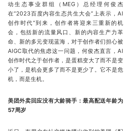
动生态事业群组（MEG）总经理何俊杰
在“2023百度内容生态共生大会”上表示，AI
创作时代”到来，创作者将迎来三重新的机
会，包括新的流量风口、新的内容生产力革
命、新的多元变现蓝海，对于创作者们担心被
AIGC取代的焦虑这一问题，何俊杰直言，AI
创作时代之于创作者，是蛋糕变大了而不是变
小了，是机会更多了而不是更少了。它不是危
机，而是生机。
美团外卖回应没有大龄骑手：最高配送年龄为
57周岁