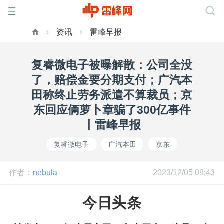
资讯
雷峰早报
首
复睿微电子被曝解散：公司全没
页
了，赔偿金要分期支付；广汽本
田称终止劳务派遣不算裁员；京
雷
东回应俩萝卜章骗了300亿事件
丨雷峰早报
峰
复睿微电子
广汽本田
京东
网
作者：
nebula
2023/12/05 08:43
公
今日头条