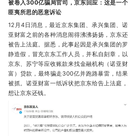
开
被卷入300亿骗局官司，京东回应：这是一个
匪夷所思的恶意诉讼
课
12月4日消息，最近京东集团、承兴集团、诺
亚财富之前的各种消息闹得沸沸扬扬，京东还
活
被告上法庭。据悉，此事起因是承兴集团的罗
静造假，冒充京东工作人员，并私自刻章，以
动
京东、苏宁等应收账款来找金融机构（诺亚财
富）贷款，最终骗走300亿并跑路暴雷，结果
中
被抓。诺亚财富一纸诉状把京东给告上法庭，
心
想让京东还钱。
GAIR
专