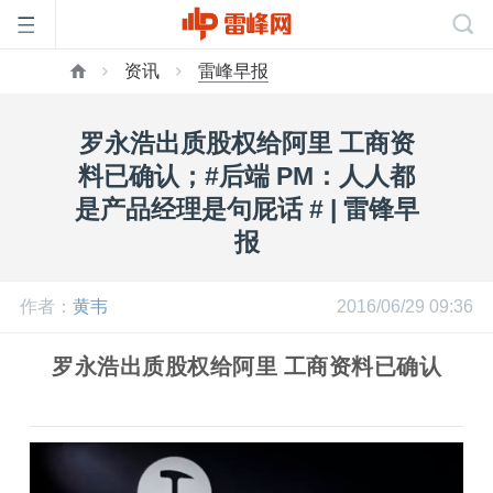
资讯
雷峰早报
首
罗永浩出质股权给阿里 工商资
页
料已确认；#后端 PM：人人都
是产品经理是句屁话 # | 雷锋早
雷
报
峰
作者：
黄韦
2016/06/29 09:36
网
罗永浩出质股权给阿里 工商资料已确认
公