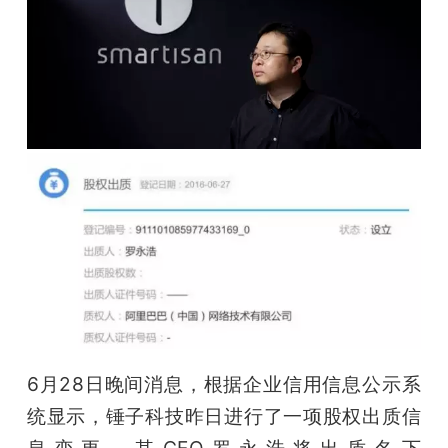
开
课
活
动
中
心
GAIR
6月28日晚间消息，根据企业信用信息公示系
统显示，锤子科技昨日进行了一项股权出质信
专
息变更，其CEO罗永浩将出质名下