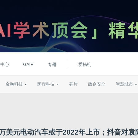
动中心
GAIR
专题
爱搞机
金融科技
医疗科技
芯片
政企安全
智慧城市
5万美元电动汽车或于2022年上市；​抖音对