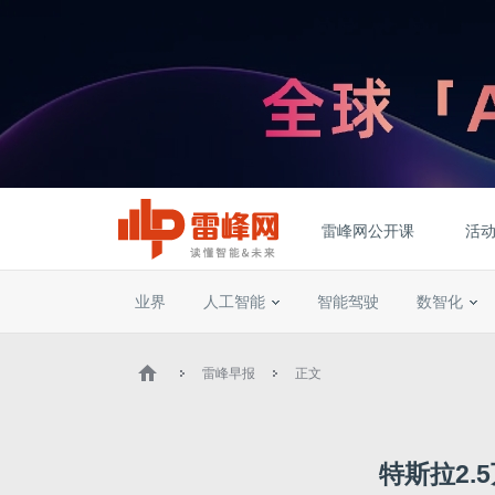
雷峰网公开课
活
业界
人工智能
智能驾驶
数智化
雷峰早报
正文
特斯拉2.