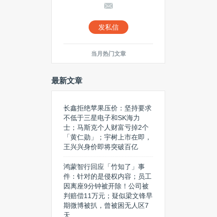
发私信
当月热门文章
最新文章
长鑫拒绝苹果压价：坚持要求
不低于三星电子和SK海力
士；马斯克个人财富亏掉2个
「黄仁勋」；宇树上市在即，
王兴兴身价即将突破百亿
鸿蒙智行回应「竹知了」事
件：针对的是侵权内容；员工
因离座9分钟被开除！公司被
判赔偿11万元；疑似梁文锋早
期微博被扒，曾被困无人区7
天