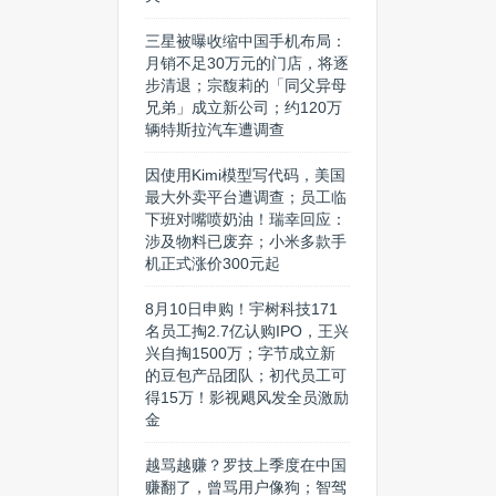
三星被曝收缩中国手机布局：
月销不足30万元的门店，将逐
步清退；宗馥莉的「同父异母
兄弟」成立新公司；约120万
辆特斯拉汽车遭调查
因使用Kimi模型写代码，美国
最大外卖平台遭调查；员工临
下班对嘴喷奶油！瑞幸回应：
涉及物料已废弃；小米多款手
机正式涨价300元起
8月10日申购！宇树科技171
名员工掏2.7亿认购IPO，王兴
兴自掏1500万；字节成立新
的豆包产品团队；初代员工可
得15万！影视飓风发全员激励
金
越骂越赚？罗技上季度在中国
赚翻了，曾骂用户像狗；智驾