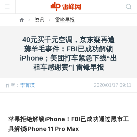
资讯
雷峰早报
首
40元买千元空调，京东疑再遭
页
薅羊毛事件；FBI已成功解锁
iPhone；美团打车紧急下线“出
雷
租车感谢费”| 雷锋早报
峰
作者：
李菁瑛
2020/01/17 09:11
网
苹果拒绝解锁iPhone！FBI已成功通过黑市工
公
具解锁iPhone 11 Pro Max