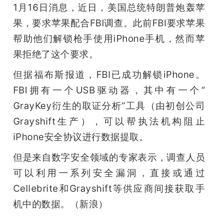
开
1月16日消息，近日，美国总统特朗普炮轰苹
果，要求苹果配合FBI调查。此前FBI要求苹果
课
帮助他们解锁枪手使用iPhone手机，然而苹
果拒绝了这个要求。
活
但据福布斯报道，FBI已成功解锁iPhone。
FBI拥有一个USB驱动器，其中有一个“ 
动
GrayKey衍生的取证分析”工具（由初创公司
中
Grayshift生产），可以帮执法机构阻止
iPhone安全协议进行数据提取。
心
但是来自数字安全领域的专家表示，调查人员
可以利用一系列安全漏洞，直接或通过
GAIR
Cellebrite和Grayshift等供应商间接获取手
机中的数据。（新浪）
专