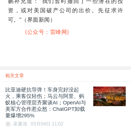
鹏补充道：“我们暂时撤回了一些潜在的投
资，或对美国破产公司的出价。先征求许
可。”（界面新闻）
雷峰网
(公众号：雷峰网)
相关文章
比亚迪硬抗导弹！车身完好没起
火，乘客仅轻伤；马云与阿里、蚂
蚁核心管理层齐聚谈AI；OpenAI与
美军方合作惹众怒：ChatGPT卸载
量爆增295%
巫夏清
03月04日 11:02