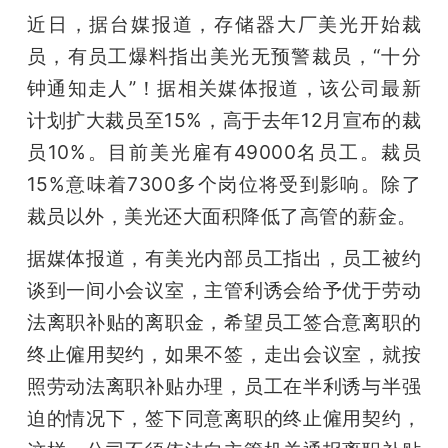
开
近日，据台媒报道，存储器大厂美光开始裁
员，有员工爆料指出美光无预警裁员，“十分
课
钟通知走人”！据相关媒体报道，该公司最新
计划扩大裁员至15%，高于去年12月宣布的裁
活
员10%。目前美光雇有49000名员工。裁员
15%意味着7300多个岗位将受到影响。除了
动
裁员以外，美光还大面积降低了高管的薪金。
中
据媒体报道，有美光内部员工指出，员工被约
谈到一间小会议室，主管利诱会给予优于劳动
心
法离职补贴的离职金，希望员工签合意离职的
终止僱用契约，如果不签，走出会议室，就按
GAIR
照劳动法离职补贴办理，员工在半利诱与半强
迫的情况下，签下同意离职的终止僱用契约，
专