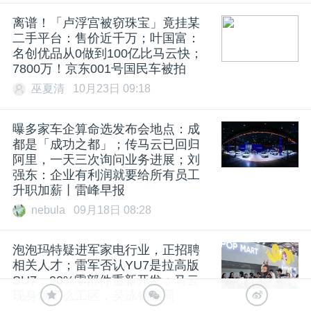
离谱！「卢浮宫被窃珠宝」竟挂某
二手平台：售价近千万；叶国富：
名创优品从0做到100亿比马云快；
7800万！京东001号国民车被拍
巫夏清
10月23日 09:18
曝多家车企算命选发布会地点：成
都是「成功之都」；传马云已回归
阿里，一天三次询问业务进展；刘
强东：企业有利润就要给所有员工
升职加薪丨雷峰早报
nebula
09月18日 08:28
泡泡玛特疑进军家电行业，正招聘
相关人才；雷军否认YU7是拉高版
SU7，90%零部件重新开发；马云
现身饿了么工区，吴泳铭陪同