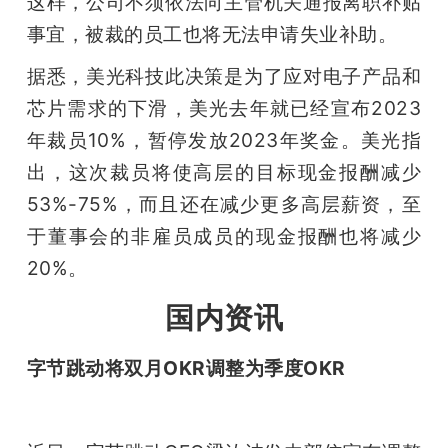
这样，公司不须依法向主管机关通报离职补贴
事宜，被裁的员工也将无法申请失业补助。
题
据悉，美光科技此决策是为了应对电子产品和
爱
芯片需求的下滑，美光去年就已经宣布2023
年裁员10%，暂停发放2023年奖金。美光指
搞
出，这次裁员将使高层的目标现金报酬减少
53%-75%，而且还在减少更多高层薪资，至
机
于董事会的非雇员成员的现金报酬也将减少
20%。
国内资讯
字节跳动将双月OKR调整为季度OKR