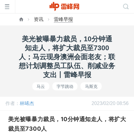
资讯
雷峰早报
首
美光被曝暴力裁员，10分钟通
页
知走人，将扩大裁员至7300
人；马云现身澳洲会面老友；联
雷
想计划调整员工队伍、削减业务
支出丨雷峰早报
峰
马云
字节跳动
马斯克
网
作者：
林晞杰
2023/02/20 08:56
公
美光被曝暴力裁员，10分钟通知走人，将扩大
裁员至7300人