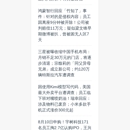
鸿蒙智行回应「竹知了」事
件：针对的是侵权内容；员工
因离座9分钟被开除！公司被
判赔偿11万元；疑似梁文锋早
期微博被扒，曾被困无人区7
天
三星被曝收缩中国手机布局：
月销不足30万元的门店，将逐
步清退；宗馥莉的「同父异母
兄弟」成立新公司；约120万
辆特斯拉汽车遭调查
因使用Kimi模型写代码，美国
最大外卖平台遭调查；员工临
下班对嘴喷奶油！瑞幸回应：
涉及物料已废弃；小米多款手
机正式涨价300元起
8月10日申购！宇树科技171
名员工掏2.7亿认购IPO，王兴