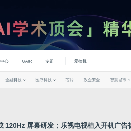
动中心
GAIR
专题
爱搞机
金融科技
医疗科技
芯片
政企安全
智慧城市
成 120Hz 屏幕研发；乐视电视植入开机广告