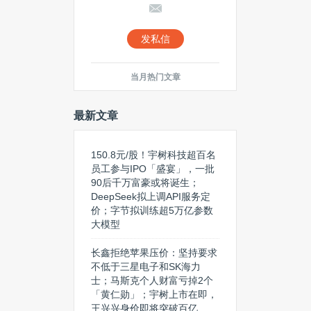
发私信
当月热门文章
最新文章
150.8元/股！宇树科技超百名
员工参与IPO「盛宴」，一批
90后千万富豪或将诞生；
DeepSeek拟上调API服务定
价；字节拟训练超5万亿参数
大模型
长鑫拒绝苹果压价：坚持要求
不低于三星电子和SK海力
士；马斯克个人财富亏掉2个
「黄仁勋」；宇树上市在即，
王兴兴身价即将突破百亿