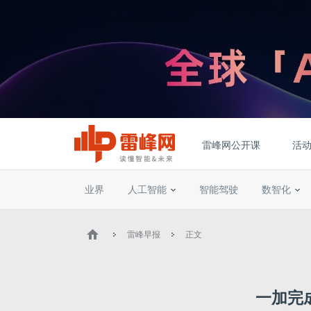
雷峰网公开课
活
业界
人工智能
智能驾驶
数智化
雷峰早报
正文
一加完