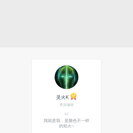
灵火K
资深编辑
我就是我，是颜色不一样
的焰火~