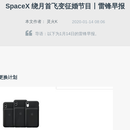
SpaceX 绕月首飞变征婚节目丨雷锋早报
本文作者：
灵火K
2020-01-14 08:06
导语：以下为1月14日的雷锋早报。
更换计划