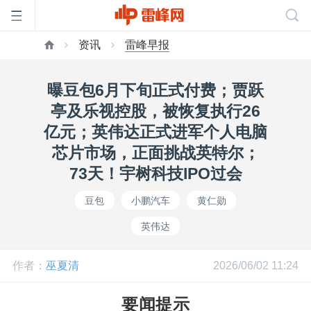
资讯
雷峰早报
首
曝豆包6月下旬正式付费；贾跃
页
亭及乐视控股，被恢复执行26
亿元；英伟达正式进军个人电脑
雷
芯片市场，正面挑战英特尔；
73天！宇树科技IPO过会
峰
豆包
小鹏汽车
黄仁勋
英伟达
网
作者：
巫夏清
2026/06/02 11:24
公
要闻提示