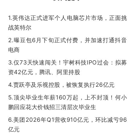
开
1.英伟达正式进军个人电脑芯片市场，正面挑
课
战英特尔
活
2.曝豆包6月下旬正式付费，并加速打通抖音
电商
动
3.仅73天快速闯关！宇树科技IPO过会：拟募
资42亿元，腾讯、阿里持股
中
4.贾跃亭及乐视控股，被恢复执行26亿元
心
5.顶尖毕业生年薪160万起，上不封顶！何小
鹏回应花大价钱招三清层次毕业生
GAIR
6.美团2026年Q1营收910亿元，环比减亏96
专
亿元