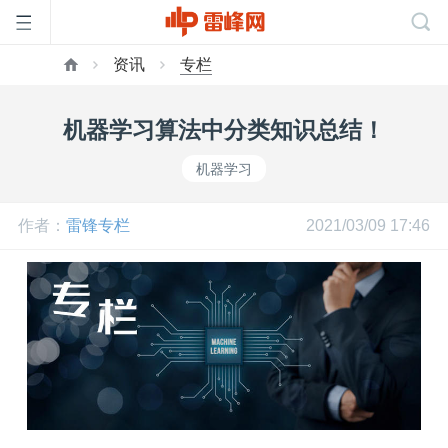
资讯
专栏
首
机器学习算法中分类知识总结！
页
机器学习
雷
作者：
雷锋专栏
2021/03/09 17:46
峰
网
公