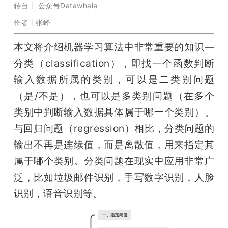
开
转自丨 公众号Datawhale
作者丨张峰
课
本文将介绍机器学习算法中非常重要的知识—
分类（classification），即找一个函数判断
活
输入数据所属的类别，可以是二类别问题
动
（是/不是），也可以是多类别问题（在多个
类别中判断输入数据具体属于哪一个类别）。
中
与回归问题（regression）相比，分类问题的
输出不再是连续值，而是离散值，用来指定其
心
属于哪个类别。分类问题在现实中应用非常广
泛，比如垃圾邮件识别，手写数字识别，人脸
GAIR
识别，语音识别等。
专