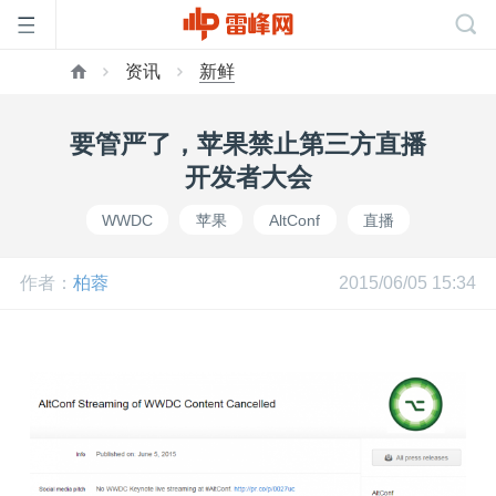
资讯
新鲜
首
要管严了，苹果禁止第三方直播
页
开发者大会
WWDC
苹果
AltConf
直播
雷
作者：
柏蓉
2015/06/05 15:34
峰
网
公