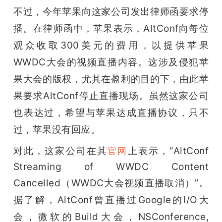
不过，今年苹果向这家公司发出律师函要求停
题
播。在律师函中，苹果表示，AltConf向每位
观众收取300美元的费用，以提供苹果
爱
WWDC大会的视频直播内容。这涉及侵犯苹
搞
果大会的版权，尤其在盈利的目的下，由此苹
果要求AltConf停止直播现场。虽然这家公司
机
也表达过，希望与苹果达成直播协议，只不
过，苹果没有回应。
对此，这家公司在其
上表示，“AltConf 
官网
Streaming of WWDC Content 
Cancelled（WWDC大会视频直播取消）
”。
据了解，
AltConf曾直播过Google的I/O大
会，微软的Build大会，NSConference, 