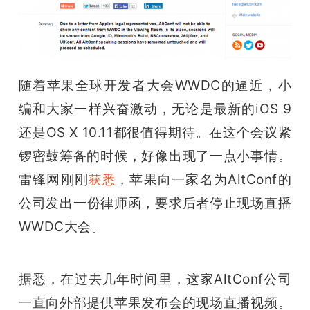
开
课
随着苹果全球
开发者大会WWDC的逼近，小
活
编和大家一样兴奋激动，无论是最新的
iOS 9
动
还是
OS X 10.11都很值得期待。在这个会议紧
锣密鼓筹备的时候，好像出现了一点小事情。
中
雷锋网刚刚
，苹果向一家名为
AltConf的
获悉
公司发出
一份律师函，要求后者停止现场直播
心
WWDC大会。
GAIR
据悉，在过去几年时间里，这家AltConf公司
专
一直向外部提供苹果发布会的现场直播视频。