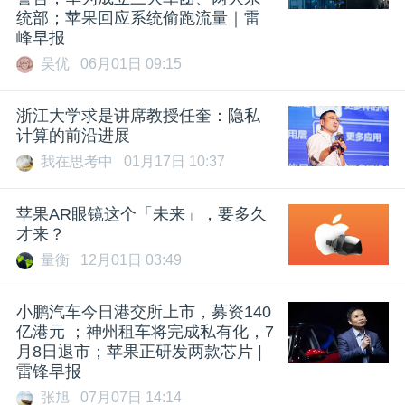
统部；苹果回应系统偷跑流量｜雷
峰早报
吴优
06月01日 09:15
浙江大学求是讲席教授任奎：隐私
计算的前沿进展
我在思考中
01月17日 10:37
苹果AR眼镜这个「未来」，要多久
才来？
量衡
12月01日 03:49
小鹏汽车今日港交所上市，募资140
亿港元 ；神州租车将完成私有化，7
月8日退市；苹果正研发两款芯片 |
雷锋早报
张旭
07月07日 14:14