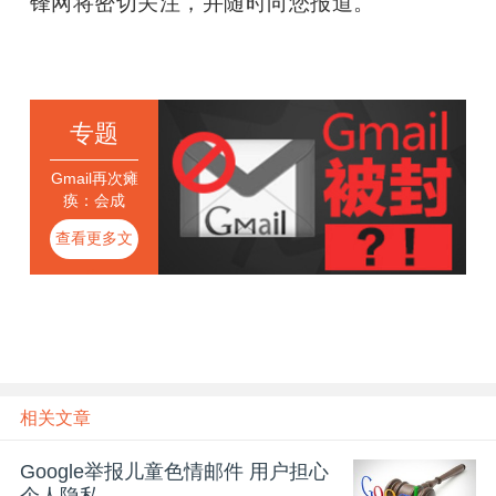
锋网将密切关注，并随时向您报道。
专题
Gmail再次瘫
痪：会成
为“绝唱”么
查看更多文
章
相关文章
Google举报儿童色情邮件 用户担心
个人隐私