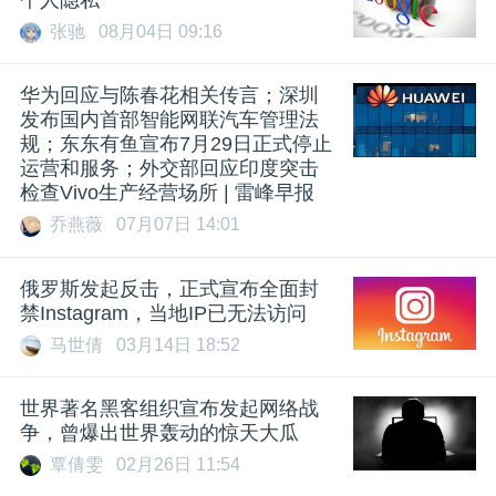
张驰
08月04日 09:16
华为回应与陈春花相关传言；深圳
发布国内首部智能网联汽车管理法
规；东东有鱼宣布7月29日正式停止
运营和服务；外交部回应印度突击
检查Vivo生产经营场所 | 雷峰早报
乔燕薇
07月07日 14:01
俄罗斯发起反击，正式宣布全面封
禁Instagram，当地IP已无法访问
马世倩
03月14日 18:52
世界著名黑客组织宣布发起网络战
争，曾爆出世界轰动的惊天大瓜
覃倩雯
02月26日 11:54