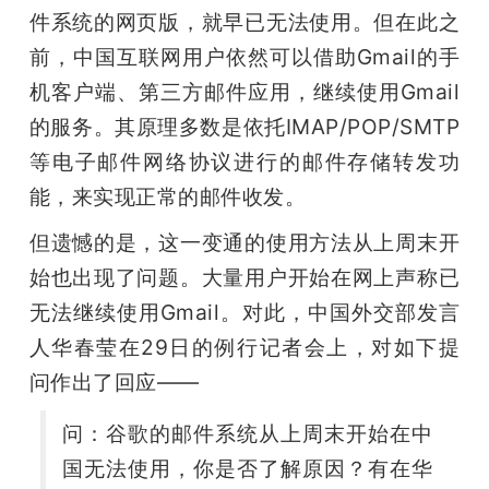
开
件系统的网页版，就早已无法使用。但在此之
前，中国互联网用户依然可以借助Gmail的手
课
机客户端、第三方邮件应用，继续使用Gmail
的服务。其原理多数是依托IMAP/POP/SMTP
活
等电子邮件网络协议进行的邮件存储转发功
能，来实现正常的邮件收发。
动
但遗憾的是，这一变通的使用方法从上周末开
中
始也出现了问题。大量用户开始在网上声称已
无法继续使用Gmail。对此，中国外交部发言
心
人华春莹在29日的例行记者会上，对如下提
问作出了回应——
GAIR
问：谷歌的邮件系统从上周末开始在中
专
国无法使用，你是否了解原因？有在华