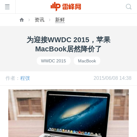
资讯
新鲜
首
为迎接WWDC 2015，苹果
页
MacBook居然降价了
WWDC 2015
MacBook
雷
作者：
程弢
2015/06/08 14:38
峰
网
公