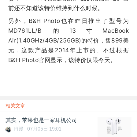
前还不知道该特价维持到什么时候。
题
另外，B&H Photo也在昨日推出了型号为
爱
MD761LL/B 的13寸MacBook 
Air(1.40GHz/4GB/256GB)的特价，售899美
搞
元，这款产品是2014年上市的。不过根据
B&H Photo官网显示，该特价仅限今天。
机
相关文章
其实，苹果也是一家耳机公司
肖漫
07月05日 19:01