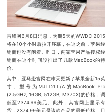
开
课
活
雷锋网6月8日消息，为期5天的WWDC 2015
将在10个小时后拉开序幕，在这之前，苹果经
动
销商也没有闲着。昨日，两家苹果产品授权经
销商在这个时间段推出了几款MacBook的特
中
价。
心
其中，亚马逊官网在昨天更新了苹果全新15英
寸、型号为MJLT2LL/A的MacBook Pro 
GAIR
(2.5GHz, 16GB, 512GB, M370X)的价格，调
低至2374.99美元。此外，其官网上显示有
专
货，2374.99美元是该款产品的最低价格。目